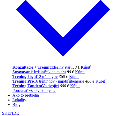
Konzultácie + Tréning
Ideálny štart
50 €
Kúpiť
Stravovanie
Jedálniček na mieru
80 €
Kúpiť
Tréning Light
12 tréningov
360 €
Kúpiť
Tréning Pro
16 tréningov · najobľúbenejšie
480 €
Kúpiť
Tréning Tandem
Vo dvojici
600 €
Kúpiť
Porovnať všetky balíky →
Ako to prebieha
Lokality
Blog
SK
EN
DE