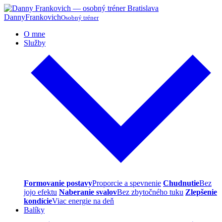
Danny
Frankovich
Osobný tréner
O mne
Služby
Formovanie postavy
Proporcie a spevnenie
Chudnutie
Bez
jojo efektu
Naberanie svalov
Bez zbytočného tuku
Zlepšenie
kondície
Viac energie na deň
Balíky