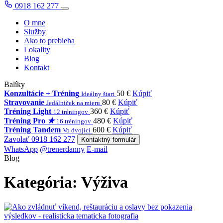
0918 162 277
O mne
Služby
Ako to prebieha
Lokality
Blog
Kontakt
Balíky
Konzultácie + Tréning
50 €
Kúpiť
Ideálny štart
Stravovanie
80 €
Kúpiť
Jedálniček na mieru
Tréning Light
360 €
Kúpiť
12 tréningov
Tréning Pro
★
480 €
Kúpiť
16 tréningov
Tréning Tandem
600 €
Kúpiť
Vo dvojici
Zavolať 0918 162 277
Kontaktný formulár
WhatsApp
@trenerdanny
E-mail
Blog
Kategória:
Výživa