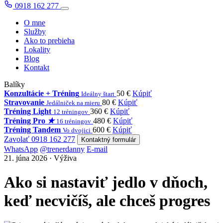
0918 162 277
O mne
Služby
Ako to prebieha
Lokality
Blog
Kontakt
Balíky
Konzultácie + Tréning
50 €
Kúpiť
Ideálny štart
Stravovanie
80 €
Kúpiť
Jedálniček na mieru
Tréning Light
360 €
Kúpiť
12 tréningov
Tréning Pro
★
480 €
Kúpiť
16 tréningov
Tréning Tandem
600 €
Kúpiť
Vo dvojici
Zavolať 0918 162 277
Kontaktný formulár
WhatsApp
@trenerdanny
E-mail
21. júna 2026 · Výživa
Ako si nastaviť jedlo v dňoch,
keď necvičíš, ale chceš progres