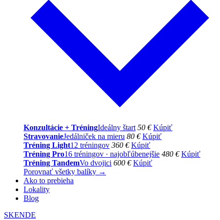
Konzultácie + Tréning
Ideálny štart
50 €
Kúpiť
Stravovanie
Jedálniček na mieru
80 €
Kúpiť
Tréning Light
12 tréningov
360 €
Kúpiť
Tréning Pro
16 tréningov · najobľúbenejšie
480 €
Kúpiť
Tréning Tandem
Vo dvojici
600 €
Kúpiť
Porovnať všetky balíky →
Ako to prebieha
Lokality
Blog
SK
EN
DE