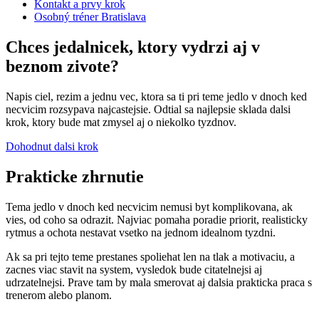
Kontakt a prvy krok
Osobný tréner Bratislava
Chces jedalnicek, ktory vydrzi aj v
beznom zivote?
Napis ciel, rezim a jednu vec, ktora sa ti pri teme jedlo v dnoch ked
necvicim rozsypava najcastejsie. Odtial sa najlepsie sklada dalsi
krok, ktory bude mat zmysel aj o niekolko tyzdnov.
Dohodnut dalsi krok
Prakticke zhrnutie
Tema jedlo v dnoch ked necvicim nemusi byt komplikovana, ak
vies, od coho sa odrazit. Najviac pomaha poradie priorit, realisticky
rytmus a ochota nestavat vsetko na jednom idealnom tyzdni.
Ak sa pri tejto teme prestanes spoliehat len na tlak a motivaciu, a
zacnes viac stavit na system, vysledok bude citatelnejsi aj
udrzatelnejsi. Prave tam by mala smerovat aj dalsia prakticka praca s
trenerom alebo planom.