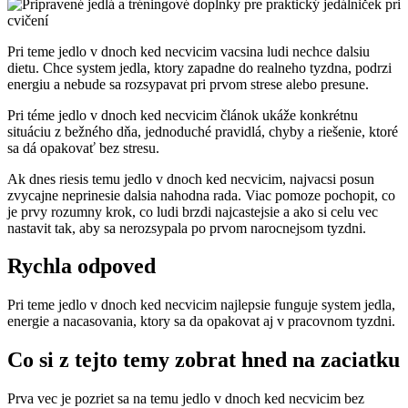
Pri teme jedlo v dnoch ked necvicim vacsina ludi nechce dalsiu
dietu. Chce system jedla, ktory zapadne do realneho tyzdna, podrzi
energiu a nebude sa rozsypavat pri prvom strese alebo presune.
Pri téme jedlo v dnoch ked necvicim článok ukáže konkrétnu
situáciu z bežného dňa, jednoduché pravidlá, chyby a riešenie, ktoré
sa dá opakovať bez stresu.
Ak dnes riesis temu jedlo v dnoch ked necvicim, najvacsi posun
zvycajne neprinesie dalsia nahodna rada. Viac pomoze pochopit, co
je prvy rozumny krok, co ludi brzdi najcastejsie a ako si celu vec
nastavit tak, aby sa nerozsypala po prvom narocnejsom tyzdni.
Rychla odpoved
Pri teme jedlo v dnoch ked necvicim najlepsie funguje system jedla,
energie a nacasovania, ktory sa da opakovat aj v pracovnom tyzdni.
Co si z tejto temy zobrat hned na zaciatku
Prva vec je pozriet sa na temu jedlo v dnoch ked necvicim bez