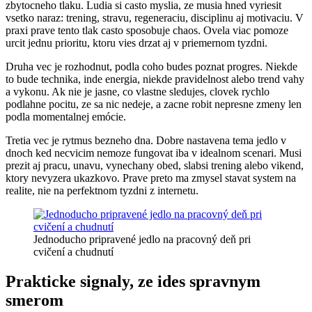
zbytocneho tlaku. Ludia si casto myslia, ze musia hned vyriesit
vsetko naraz: trening, stravu, regeneraciu, disciplinu aj motivaciu. V
praxi prave tento tlak casto sposobuje chaos. Ovela viac pomoze
urcit jednu prioritu, ktoru vies drzat aj v priemernom tyzdni.
Druha vec je rozhodnut, podla coho budes poznat progres. Niekde
to bude technika, inde energia, niekde pravidelnost alebo trend vahy
a vykonu. Ak nie je jasne, co vlastne sledujes, clovek rychlo
podlahne pocitu, ze sa nic nedeje, a zacne robit nepresne zmeny len
podla momentalnej emócie.
Tretia vec je rytmus bezneho dna. Dobre nastavena tema jedlo v
dnoch ked necvicim nemoze fungovat iba v idealnom scenari. Musi
prezit aj pracu, unavu, vynechany obed, slabsi trening alebo vikend,
ktory nevyzera ukazkovo. Prave preto ma zmysel stavat system na
realite, nie na perfektnom tyzdni z internetu.
Jednoducho pripravené jedlo na pracovný deň pri
cvičení a chudnutí
Prakticke signaly, ze ides spravnym
smerom