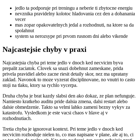
jedlo ta podporuje pri treningu a neberie ti zbytocne energiu
nevznika pravidelny kolotoc hladovania cez den a dohanania
vecer
mas zopar opakovatelnych jedal a rozhodnuti, na ktore sa da
spolahnut
system sa nerozsype pri prvom rusnom dni alebo vikende
Najcastejsie chyby v praxi
Najcastejsia chyba pri teme jedlo v dnoch ked necvicim byva
prepalit zaciatok. Clovek sa snazi dobehnut zameskane, prida
privela pravidiel alebo zacne riesit detaily skor, nez ma upratany
zaklad. Navonok to moze vyzerat disciplinovane, no vnutri to casto
stoji na tlaku, ktory sa rychlo vycerpa.
Druha chyba je brat kazdy slabsi den ako dokaz, ze plan nefunguje.
Namiesto kratkeho auditu pride dalsia zmena, dalsi restart alebo
dalsie obmedzenie. Takto sa velmi lahko zameni bezny vykyv za
katastrofu. Vysledkom je este vacsi chaos v hlave aj v
rozhodnutiach.
Tretia chyba je ignorovat kontext. Pri teme jedlo v dnoch ked
necvicim rozhoduje nielen to, co mas napisane v plane, ale aj to, ci