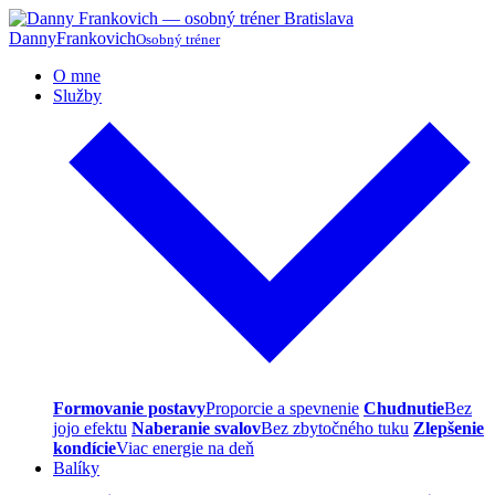
Danny
Frankovich
Osobný tréner
O mne
Služby
Formovanie postavy
Proporcie a spevnenie
Chudnutie
Bez
jojo efektu
Naberanie svalov
Bez zbytočného tuku
Zlepšenie
kondície
Viac energie na deň
Balíky