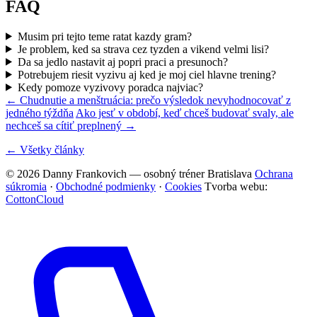
FAQ
Musim pri tejto teme ratat kazdy gram?
Je problem, ked sa strava cez tyzden a vikend velmi lisi?
Da sa jedlo nastavit aj popri praci a presunoch?
Potrebujem riesit vyzivu aj ked je moj ciel hlavne trening?
Kedy pomoze vyzivovy poradca najviac?
← Chudnutie a menštruácia: prečo výsledok nevyhodnocovať z
jedného týždňa
Ako jesť v období, keď chceš budovať svaly, ale
nechceš sa cítiť preplnený →
← Všetky články
© 2026 Danny Frankovich — osobný tréner Bratislava
Ochrana
súkromia
·
Obchodné podmienky
·
Cookies
Tvorba webu:
CottonCloud