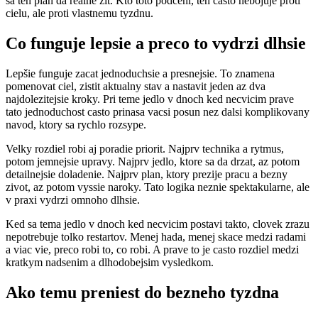
sa ten plan da realne zit. Kto toto podceni, ten casto nebojuje proti
cielu, ale proti vlastnemu tyzdnu.
Co funguje lepsie a preco to vydrzi dlhsie
Lepšie funguje zacat jednoduchsie a presnejsie. To znamena
pomenovat ciel, zistit aktualny stav a nastavit jeden az dva
najdolezitejsie kroky. Pri teme jedlo v dnoch ked necvicim prave
tato jednoduchost casto prinasa vacsi posun nez dalsi komplikovany
navod, ktory sa rychlo rozsype.
Velky rozdiel robi aj poradie priorit. Najprv technika a rytmus,
potom jemnejsie upravy. Najprv jedlo, ktore sa da drzat, az potom
detailnejsie doladenie. Najprv plan, ktory prezije pracu a bezny
zivot, az potom vyssie naroky. Tato logika neznie spektakularne, ale
v praxi vydrzi omnoho dlhsie.
Ked sa tema jedlo v dnoch ked necvicim postavi takto, clovek zrazu
nepotrebuje tolko restartov. Menej hada, menej skace medzi radami
a viac vie, preco robi to, co robi. A prave to je casto rozdiel medzi
kratkym nadsenim a dlhodobejsim vysledkom.
Ako temu preniest do bezneho tyzdna