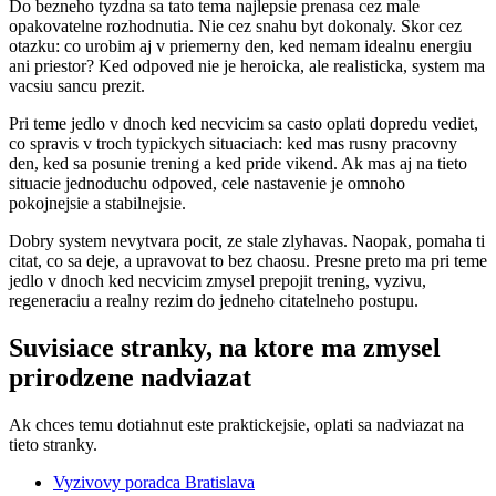
Do bezneho tyzdna sa tato tema najlepsie prenasa cez male
opakovatelne rozhodnutia. Nie cez snahu byt dokonaly. Skor cez
otazku: co urobim aj v priemerny den, ked nemam idealnu energiu
ani priestor? Ked odpoved nie je heroicka, ale realisticka, system ma
vacsiu sancu prezit.
Pri teme jedlo v dnoch ked necvicim sa casto oplati dopredu vediet,
co spravis v troch typickych situaciach: ked mas rusny pracovny
den, ked sa posunie trening a ked pride vikend. Ak mas aj na tieto
situacie jednoduchu odpoved, cele nastavenie je omnoho
pokojnejsie a stabilnejsie.
Dobry system nevytvara pocit, ze stale zlyhavas. Naopak, pomaha ti
citat, co sa deje, a upravovat to bez chaosu. Presne preto ma pri teme
jedlo v dnoch ked necvicim zmysel prepojit trening, vyzivu,
regeneraciu a realny rezim do jedneho citatelneho postupu.
Suvisiace stranky, na ktore ma zmysel
prirodzene nadviazat
Ak chces temu dotiahnut este praktickejsie, oplati sa nadviazat na
tieto stranky.
Vyzivovy poradca Bratislava