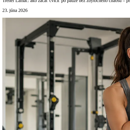
Tréner Lamač: ako začať cvičiť po pauze bez zbytočného chaosu – pra
23. júna 2026