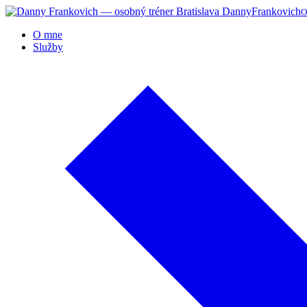
Danny
Frankovich
O
O mne
Služby