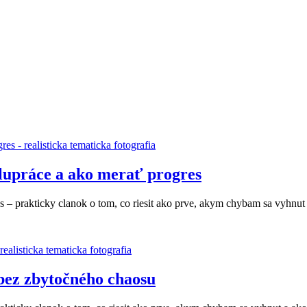
lupráce a ako merať progres
– prakticky clanok o tom, co riesit ako prve, akym chybam sa vyhnut a
bez zbytočného chaosu