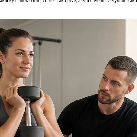
kticky clanok o tom, co riesit ako prve, akym chybam sa vyhnut a ako 