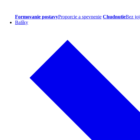
Formovanie postavy
Proporcie a spevnenie
Chudnutie
Bez joj
Balíky