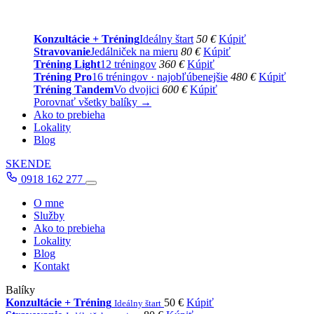
Konzultácie + Tréning
Ideálny štart
50 €
Kúpiť
Stravovanie
Jedálniček na mieru
80 €
Kúpiť
Tréning Light
12 tréningov
360 €
Kúpiť
Tréning Pro
16 tréningov · najobľúbenejšie
480 €
Kúpiť
Tréning Tandem
Vo dvojici
600 €
Kúpiť
Porovnať všetky balíky →
Ako to prebieha
Lokality
Blog
SK
EN
DE
0918 162 277
O mne
Služby
Ako to prebieha
Lokality
Blog
Kontakt
Balíky
Konzultácie + Tréning
50 €
Kúpiť
Ideálny štart