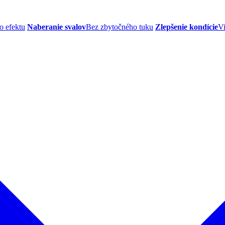
o efektu
Naberanie svalov
Bez zbytočného tuku
Zlepšenie kondície
Vi