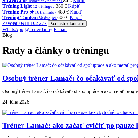
Stravovanie
80 €
Kúpiť
Jedálniček na mieru
Tréning Light
360 €
Kúpiť
12 tréningov
Tréning Pro
★
480 €
Kúpiť
16 tréningov
Tréning Tandem
600 €
Kúpiť
Vo dvojici
Zavolať 0918 162 277
Kontaktný formulár
WhatsApp
@trenerdanny
E-mail
Blog
Rady a články o tréningu
Osobný tréner Lamač: čo očakávať od spo
Osobný tréner Lamač: čo očakávať od spolupráce a ako merať progres 
24. júna 2026
Tréner Lamač: ako začať cvičiť po pauze 