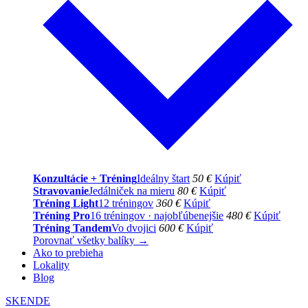
Konzultácie + Tréning
Ideálny štart
50 €
Kúpiť
Stravovanie
Jedálniček na mieru
80 €
Kúpiť
Tréning Light
12 tréningov
360 €
Kúpiť
Tréning Pro
16 tréningov · najobľúbenejšie
480 €
Kúpiť
Tréning Tandem
Vo dvojici
600 €
Kúpiť
Porovnať všetky balíky →
Ako to prebieha
Lokality
Blog
SK
EN
DE