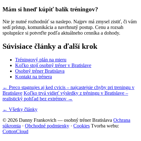
Mám si hneď kúpiť balík tréningov?
Nie je nutné rozhodnúť sa naslepo. Najprv má zmysel zistiť, či vám
sedí prístup, komunikácia a navrhnutý postup. Cenu a rozsah
spolupráce si potvrďte podľa aktuálneho cenníka a dohody.
Súvisiace články a ďalší krok
Tréningový plán na mieru
Koľko stojí osobný tréner v Bratislave
Osobný tréner Bratislava
Kontakt na trénera
← Preco stagnujes aj ked cvicis – najcastejsie chyby pri treningu v
Bratislave
Koľko trvá vidieť výsledky z tréningu v Bratislave –
realistický pohľad bez extrémov →
← Všetky články
© 2026 Danny Frankovich — osobný tréner Bratislava
Ochrana
súkromia
·
Obchodné podmienky
·
Cookies
Tvorba webu:
CottonCloud