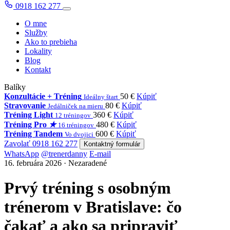
0918 162 277
O mne
Služby
Ako to prebieha
Lokality
Blog
Kontakt
Balíky
Konzultácie + Tréning
50 €
Kúpiť
Ideálny štart
Stravovanie
80 €
Kúpiť
Jedálniček na mieru
Tréning Light
360 €
Kúpiť
12 tréningov
Tréning Pro
★
480 €
Kúpiť
16 tréningov
Tréning Tandem
600 €
Kúpiť
Vo dvojici
Zavolať 0918 162 277
Kontaktný formulár
WhatsApp
@trenerdanny
E-mail
16. februára 2026 · Nezaradené
Prvý tréning s osobným
trénerom v Bratislave: čo
čakať a ako sa pripraviť