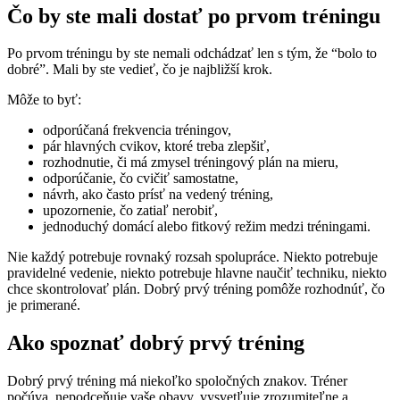
Čo by ste mali dostať po prvom tréningu
Po prvom tréningu by ste nemali odchádzať len s tým, že “bolo to
dobré”. Mali by ste vedieť, čo je najbližší krok.
Môže to byť:
odporúčaná frekvencia tréningov,
pár hlavných cvikov, ktoré treba zlepšiť,
rozhodnutie, či má zmysel tréningový plán na mieru,
odporúčanie, čo cvičiť samostatne,
návrh, ako často prísť na vedený tréning,
upozornenie, čo zatiaľ nerobiť,
jednoduchý domácí alebo fitkový režim medzi tréningami.
Nie každý potrebuje rovnaký rozsah spolupráce. Niekto potrebuje
pravidelné vedenie, niekto potrebuje hlavne naučiť techniku, niekto
chce skontrolovať plán. Dobrý prvý tréning pomôže rozhodnúť, čo
je primerané.
Ako spoznať dobrý prvý tréning
Dobrý prvý tréning má niekoľko spoločných znakov. Tréner
počúva, nepodceňuje vaše obavy, vysvetľuje zrozumiteľne a