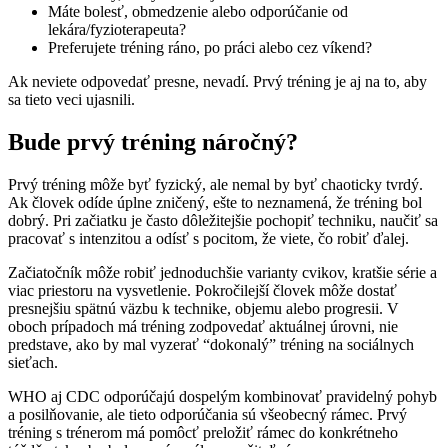
Máte bolesť, obmedzenie alebo odporúčanie od
lekára/fyzioterapeuta?
Preferujete tréning ráno, po práci alebo cez víkend?
Ak neviete odpovedať presne, nevadí. Prvý tréning je aj na to, aby
sa tieto veci ujasnili.
Bude prvý tréning náročný?
Prvý tréning môže byť fyzický, ale nemal by byť chaoticky tvrdý.
Ak človek odíde úplne zničený, ešte to neznamená, že tréning bol
dobrý. Pri začiatku je často dôležitejšie pochopiť techniku, naučiť sa
pracovať s intenzitou a odísť s pocitom, že viete, čo robiť ďalej.
Začiatočník môže robiť jednoduchšie varianty cvikov, kratšie série a
viac priestoru na vysvetlenie. Pokročilejší človek môže dostať
presnejšiu spätnú väzbu k technike, objemu alebo progresii. V
oboch prípadoch má tréning zodpovedať aktuálnej úrovni, nie
predstave, ako by mal vyzerať “dokonalý” tréning na sociálnych
sieťach.
WHO aj CDC odporúčajú dospelým kombinovať pravidelný pohyb
a posilňovanie, ale tieto odporúčania sú všeobecný rámec. Prvý
tréning s trénerom má pomôcť preložiť rámec do konkrétneho