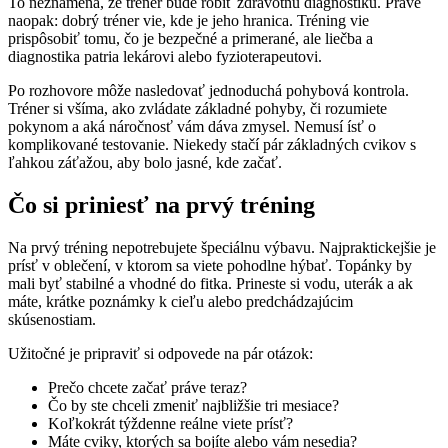
To neznamená, že tréner bude robiť zdravotnú diagnostiku. Práve
naopak: dobrý tréner vie, kde je jeho hranica. Tréning vie
prispôsobiť tomu, čo je bezpečné a primerané, ale liečba a
diagnostika patria lekárovi alebo fyzioterapeutovi.
Po rozhovore môže nasledovať jednoduchá pohybová kontrola.
Tréner si všíma, ako zvládate základné pohyby, či rozumiete
pokynom a aká náročnosť vám dáva zmysel. Nemusí ísť o
komplikované testovanie. Niekedy stačí pár základných cvikov s
ľahkou záťažou, aby bolo jasné, kde začať.
Čo si priniesť na prvý tréning
Na prvý tréning nepotrebujete špeciálnu výbavu. Najpraktickejšie je
prísť v oblečení, v ktorom sa viete pohodlne hýbať. Topánky by
mali byť stabilné a vhodné do fitka. Prineste si vodu, uterák a ak
máte, krátke poznámky k cieľu alebo predchádzajúcim
skúsenostiam.
Užitočné je pripraviť si odpovede na pár otázok:
Prečo chcete začať práve teraz?
Čo by ste chceli zmeniť najbližšie tri mesiace?
Koľkokrát týždenne reálne viete prísť?
Máte cviky, ktorých sa bojíte alebo vám nesedia?