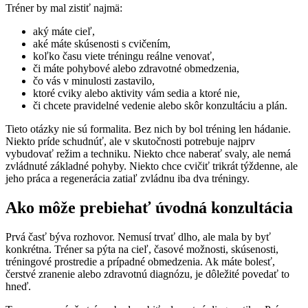
Tréner by mal zistiť najmä:
aký máte cieľ,
aké máte skúsenosti s cvičením,
koľko času viete tréningu reálne venovať,
či máte pohybové alebo zdravotné obmedzenia,
čo vás v minulosti zastavilo,
ktoré cviky alebo aktivity vám sedia a ktoré nie,
či chcete pravidelné vedenie alebo skôr konzultáciu a plán.
Tieto otázky nie sú formalita. Bez nich by bol tréning len hádanie.
Niekto príde schudnúť, ale v skutočnosti potrebuje najprv
vybudovať režim a techniku. Niekto chce naberať svaly, ale nemá
zvládnuté základné pohyby. Niekto chce cvičiť trikrát týždenne, ale
jeho práca a regenerácia zatiaľ zvládnu iba dva tréningy.
Ako môže prebiehať úvodná konzultácia
Prvá časť býva rozhovor. Nemusí trvať dlho, ale mala by byť
konkrétna. Tréner sa pýta na cieľ, časové možnosti, skúsenosti,
tréningové prostredie a prípadné obmedzenia. Ak máte bolesť,
čerstvé zranenie alebo zdravotnú diagnózu, je dôležité povedať to
hneď.