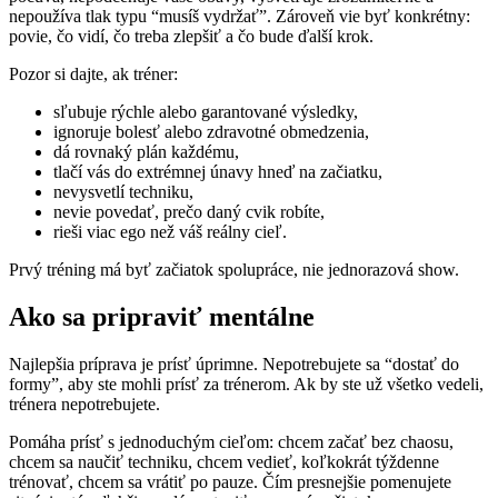
nepoužíva tlak typu “musíš vydržať”. Zároveň vie byť konkrétny:
povie, čo vidí, čo treba zlepšiť a čo bude ďalší krok.
Pozor si dajte, ak tréner:
sľubuje rýchle alebo garantované výsledky,
ignoruje bolesť alebo zdravotné obmedzenia,
dá rovnaký plán každému,
tlačí vás do extrémnej únavy hneď na začiatku,
nevysvetlí techniku,
nevie povedať, prečo daný cvik robíte,
rieši viac ego než váš reálny cieľ.
Prvý tréning má byť začiatok spolupráce, nie jednorazová show.
Ako sa pripraviť mentálne
Najlepšia príprava je prísť úprimne. Nepotrebujete sa “dostať do
formy”, aby ste mohli prísť za trénerom. Ak by ste už všetko vedeli,
trénera nepotrebujete.
Pomáha prísť s jednoduchým cieľom: chcem začať bez chaosu,
chcem sa naučiť techniku, chcem vedieť, koľkokrát týždenne
trénovať, chcem sa vrátiť po pauze. Čím presnejšie pomenujete