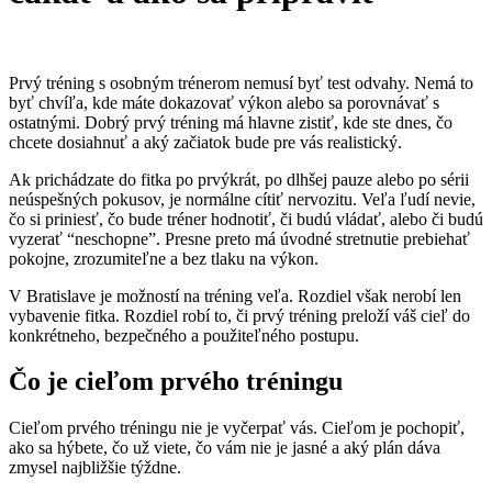
Prvý tréning s osobným trénerom nemusí byť test odvahy. Nemá to
byť chvíľa, kde máte dokazovať výkon alebo sa porovnávať s
ostatnými. Dobrý prvý tréning má hlavne zistiť, kde ste dnes, čo
chcete dosiahnuť a aký začiatok bude pre vás realistický.
Ak prichádzate do fitka po prvýkrát, po dlhšej pauze alebo po sérii
neúspešných pokusov, je normálne cítiť nervozitu. Veľa ľudí nevie,
čo si priniesť, čo bude tréner hodnotiť, či budú vládať, alebo či budú
vyzerať “neschopne”. Presne preto má úvodné stretnutie prebiehať
pokojne, zrozumiteľne a bez tlaku na výkon.
V Bratislave je možností na tréning veľa. Rozdiel však nerobí len
vybavenie fitka. Rozdiel robí to, či prvý tréning preloží váš cieľ do
konkrétneho, bezpečného a použiteľného postupu.
Čo je cieľom prvého tréningu
Cieľom prvého tréningu nie je vyčerpať vás. Cieľom je pochopiť,
ako sa hýbete, čo už viete, čo vám nie je jasné a aký plán dáva
zmysel najbližšie týždne.