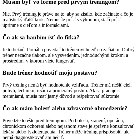
Musím byť vo forme pred prvým tréningom?
Nie. Prvý tréning je práve na to, aby sa zistilo, kde začínate a čo je
realistický ďalší krok. Nemusíte prísť s výkonom, stačí prísť
úprimne s cieľom a informáciami.
Čo ak sa hanbím ísť do fitka?
Je to bežné. Pomáha povedať to trénerovi hneď na začiatku. Dobrý
tréner nezačne tlakom, ale vysvetlením, jednoduchými krokmi a
prostredím, v ktorom viete fungovať.
Bude tréner hodnotiť moju postavu?
Prvý tréning nemá byť hodnotenie vzhľadu. Tréner má riešiť cieľ,
pohyb, techniku, režim a primeraný postup. Ak sa pracuje s
meraniami, musia mať jasný dôvod a rešpektovať súkromie.
Čo ak mám bolesť alebo zdravotné obmedzenie?
Povedzte to ešte pred tréningom. Pri bolesti, zranení, operácii,
chronickom ochorení alebo nejasnom stave je správne konzultovať
lekára alebo fyzioterapeuta. Tréner môže tréning prispôsobiť, ale
nemá diagnostikovať ani liečiť.