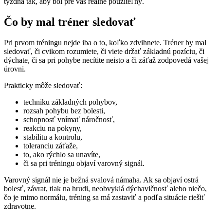
týždňa tak, aby bol pre vás reálne použiteľný.
Čo by mal tréner sledovať
Pri prvom tréningu nejde iba o to, koľko zdvihnete. Tréner by mal
sledovať, či cvikom rozumiete, či viete držať základnú pozíciu, či
dýchate, či sa pri pohybe necítite neisto a či záťaž zodpovedá vašej
úrovni.
Prakticky môže sledovať:
techniku základných pohybov,
rozsah pohybu bez bolesti,
schopnosť vnímať náročnosť,
reakciu na pokyny,
stabilitu a kontrolu,
toleranciu záťaže,
to, ako rýchlo sa unavíte,
či sa pri tréningu objaví varovný signál.
Varovný signál nie je bežná svalová námaha. Ak sa objaví ostrá
bolesť, závrat, tlak na hrudi, neobvyklá dýchavičnosť alebo niečo,
čo je mimo normálu, tréning sa má zastaviť a podľa situácie riešiť
zdravotne.