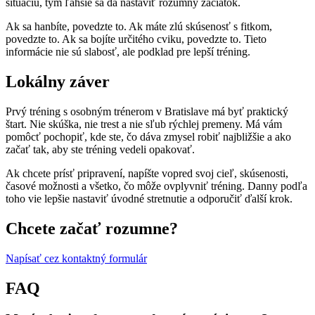
situáciu, tým ľahšie sa dá nastaviť rozumný začiatok.
Ak sa hanbíte, povedzte to. Ak máte zlú skúsenosť s fitkom,
povedzte to. Ak sa bojíte určitého cviku, povedzte to. Tieto
informácie nie sú slabosť, ale podklad pre lepší tréning.
Lokálny záver
Prvý tréning s osobným trénerom v Bratislave má byť praktický
štart. Nie skúška, nie trest a nie sľub rýchlej premeny. Má vám
pomôcť pochopiť, kde ste, čo dáva zmysel robiť najbližšie a ako
začať tak, aby ste tréning vedeli opakovať.
Ak chcete prísť pripravení, napíšte vopred svoj cieľ, skúsenosti,
časové možnosti a všetko, čo môže ovplyvniť tréning. Danny podľa
toho vie lepšie nastaviť úvodné stretnutie a odporučiť ďalší krok.
Chcete začať rozumne?
Napísať cez kontaktný formulár
FAQ