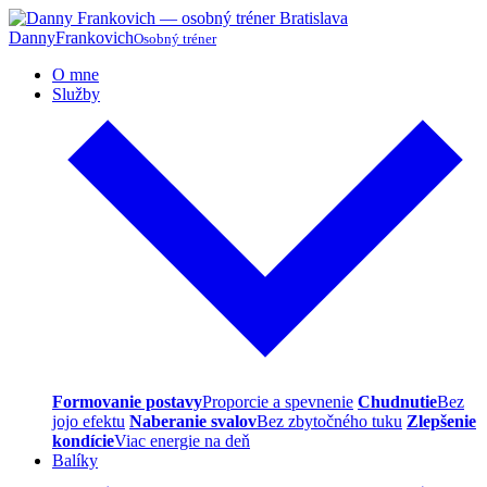
Danny
Frankovich
Osobný tréner
O mne
Služby
Formovanie postavy
Proporcie a spevnenie
Chudnutie
Bez
jojo efektu
Naberanie svalov
Bez zbytočného tuku
Zlepšenie
kondície
Viac energie na deň
Balíky