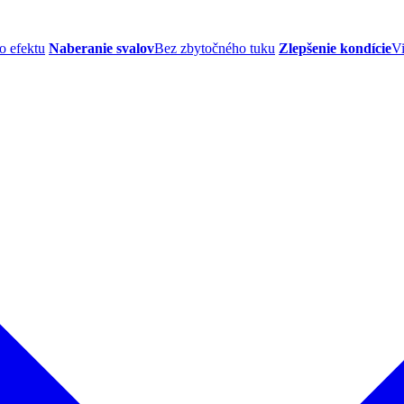
o efektu
Naberanie svalov
Bez zbytočného tuku
Zlepšenie kondície
Vi