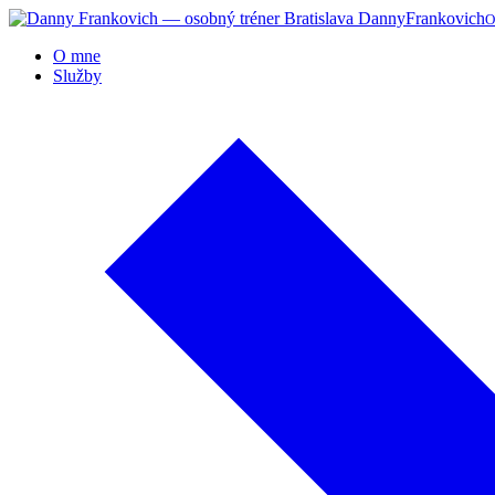
Danny
Frankovich
O
O mne
Služby