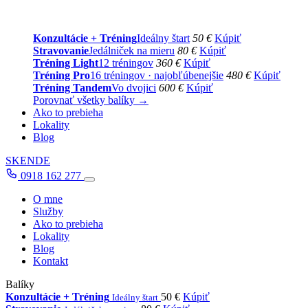
Konzultácie + Tréning
Ideálny štart
50 €
Kúpiť
Stravovanie
Jedálniček na mieru
80 €
Kúpiť
Tréning Light
12 tréningov
360 €
Kúpiť
Tréning Pro
16 tréningov · najobľúbenejšie
480 €
Kúpiť
Tréning Tandem
Vo dvojici
600 €
Kúpiť
Porovnať všetky balíky →
Ako to prebieha
Lokality
Blog
SK
EN
DE
0918 162 277
O mne
Služby
Ako to prebieha
Lokality
Blog
Kontakt
Balíky
Konzultácie + Tréning
50 €
Kúpiť
Ideálny štart