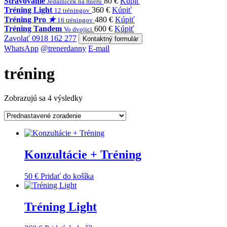
Stravovanie
80 €
Kúpiť
Jedálniček na mieru
Tréning Light
360 €
Kúpiť
12 tréningov
Tréning Pro
★
480 €
Kúpiť
16 tréningov
Tréning Tandem
600 €
Kúpiť
Vo dvojici
Zavolať 0918 162 277
Kontaktný formulár
WhatsApp
@trenerdanny
E-mail
tréning
Zobrazujú sa 4 výsledky
Konzultácie + Tréning
50
€
Pridať do košíka
Tréning Light