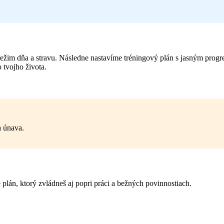
 režim dňa a stravu. Následne nastavíme tréningový plán s jasným prog
 tvojho života.
a únava.
lán, ktorý zvládneš aj popri práci a bežných povinnostiach.