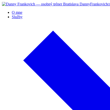
Danny
Frankovich
O
O mne
Služby