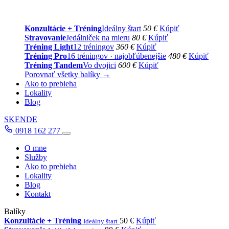
Konzultácie + Tréning
Ideálny štart
50 €
Kúpiť
Stravovanie
Jedálniček na mieru
80 €
Kúpiť
Tréning Light
12 tréningov
360 €
Kúpiť
Tréning Pro
16 tréningov · najobľúbenejšie
480 €
Kúpiť
Tréning Tandem
Vo dvojici
600 €
Kúpiť
Porovnať všetky balíky →
Ako to prebieha
Lokality
Blog
SK
EN
DE
0918 162 277
O mne
Služby
Ako to prebieha
Lokality
Blog
Kontakt
Balíky
Konzultácie + Tréning
50 €
Kúpiť
Ideálny štart