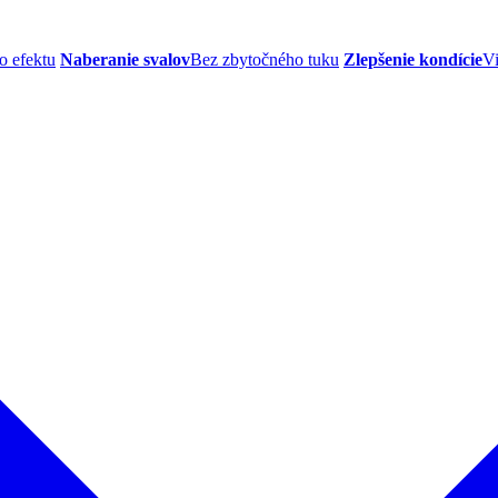
o efektu
Naberanie svalov
Bez zbytočného tuku
Zlepšenie kondície
Vi