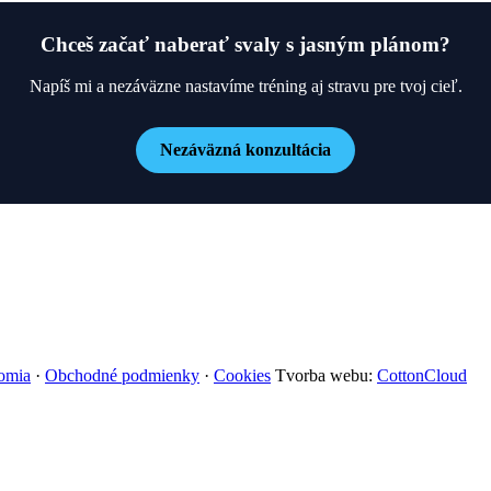
Chceš začať naberať svaly s jasným plánom?
Napíš mi a nezáväzne nastavíme tréning aj stravu pre tvoj cieľ.
Nezáväzná konzultácia
omia
·
Obchodné podmienky
·
Cookies
Tvorba webu:
CottonCloud