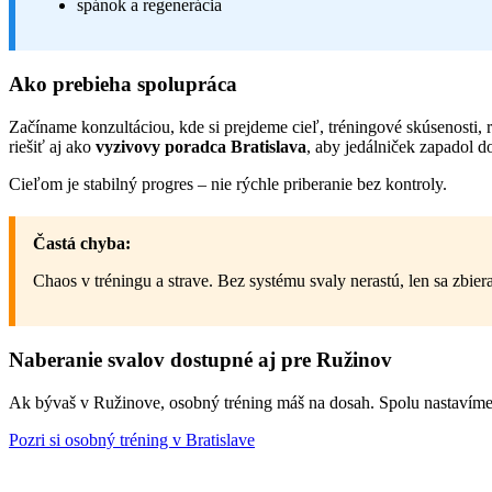
spánok a regenerácia
Ako prebieha spolupráca
Začíname konzultáciou, kde si prejdeme cieľ, tréningové skúsenosti,
riešiť aj ako
vyzivovy poradca Bratislava
, aby jedálniček zapadol do
Cieľom je stabilný progres – nie rýchle priberanie bez kontroly.
Častá chyba:
Chaos v tréningu a strave. Bez systému svaly nerastú, len sa zbier
Naberanie svalov dostupné aj pre Ružinov
Ak bývaš v Ružinove, osobný tréning máš na dosah. Spolu nastavíme p
Pozri si osobný tréning v Bratislave