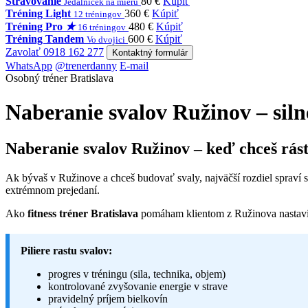
Stravovanie
80 €
Kúpiť
Jedálniček na mieru
Tréning Light
360 €
Kúpiť
12 tréningov
Tréning Pro
★
480 €
Kúpiť
16 tréningov
Tréning Tandem
600 €
Kúpiť
Vo dvojici
Zavolať 0918 162 277
Kontaktný formulár
WhatsApp
@trenerdanny
E-mail
Osobný tréner Bratislava
Naberanie svalov Ružinov – siln
Naberanie svalov Ružinov – keď chceš rás
Ak bývaš v Ružinove a chceš budovať svaly, najväčší rozdiel spraví
extrémnom prejedaní.
Ako
fitness tréner Bratislava
pomáham klientom z Ružinova nastaviť
Piliere rastu svalov:
progres v tréningu (sila, technika, objem)
kontrolované zvyšovanie energie v strave
pravidelný príjem bielkovín