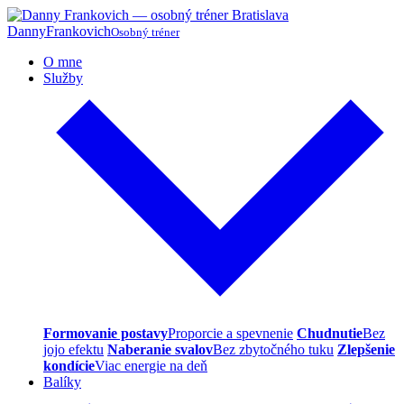
Danny
Frankovich
Osobný tréner
O mne
Služby
Formovanie postavy
Proporcie a spevnenie
Chudnutie
Bez
jojo efektu
Naberanie svalov
Bez zbytočného tuku
Zlepšenie
kondície
Viac energie na deň
Balíky