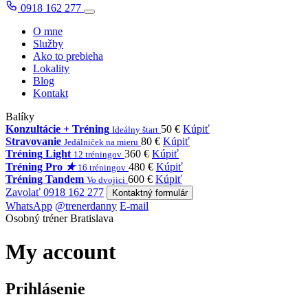
0918 162 277
O mne
Služby
Ako to prebieha
Lokality
Blog
Kontakt
Balíky
Konzultácie + Tréning
50 €
Kúpiť
Ideálny štart
Stravovanie
80 €
Kúpiť
Jedálniček na mieru
Tréning Light
360 €
Kúpiť
12 tréningov
Tréning Pro
★
480 €
Kúpiť
16 tréningov
Tréning Tandem
600 €
Kúpiť
Vo dvojici
Zavolať 0918 162 277
Kontaktný formulár
WhatsApp
@trenerdanny
E-mail
Osobný tréner Bratislava
My account
Prihlásenie