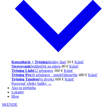
Konzultácie + Tréning
Ideálny štart
50 €
Kúpiť
Stravovanie
Jedálniček na mieru
80 €
Kúpiť
Tréning Light
12 tréningov
360 €
Kúpiť
Tréning Pro
16 tréningov · najobľúbenejšie
480 €
Kúpiť
Tréning Tandem
Vo dvojici
600 €
Kúpiť
Porovnať všetky balíky →
Ako to prebieha
Lokality
Blog
SK
EN
DE