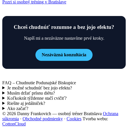
Pozri si osobný tréning v Bratislave
Chceš chudnúť rozumne a bez jojo efektu?
Napíš mi a nezáväzne nastavíme prvé kroky.
Nezáväzná konzultácia
FAQ – Chudnutie Podunajské Biskupice
Je možné schudnúť bez jojo efektu?
Musím držať prísnu diétu?
Koľkokrát týždenne stačí cvičiť?
Riešite aj jedálniček?
Ako začať?
© 2026 Danny Frankovich — osobný tréner Bratislava
Ochrana
súkromia
·
Obchodné podmienky
·
Cookies
Tvorba webu:
CottonCloud