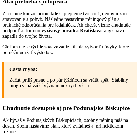
Ako prebieha spolupráca
Začíname konzultáciou, kde si prejdeme tvoj cieľ, denný režim,
stravovanie a pohyb. Následne nastavíme tréningový plán a
praktické odporúčania pre jedálniček. Ak chceš, vieme chudnutie
podporiť aj formou
vyzivovy poradca Bratislava
, aby strava
zapadla do tvojho života.
Cieľom nie je rýchle zhadzovanie kíl, ale vytvoriť návyky, ktoré ti
pomôžu udržať výsledok.
Častá chyba:
Začať príliš prísne a po pár týždňoch sa vrátiť späť. Stabilný
progres má väčší význam než rýchly štart.
Chudnutie dostupné aj pre Podunajské Biskupice
Ak bývaš v Podunajských Biskupiciach, osobný tréning máš na
dosah. Spolu nastavíme plán, ktorý zvládneš aj pri hektickom
režime.