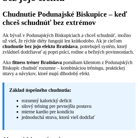
Chudnutie Podunajské Biskupice – keď
chceš schudnúť bez extrémov
Ak bývaš v Podunajských Biskupiciach a chceš schudnúť, možno
už vieš, že rýchle diéty fungujú len krátkodobo. Ak je cieľom
chudnutie bez jojo efektu Bratislava
, potrebuješ systém, ktorý
zvládneš dodržiavať aj popri práci, rodine a bežných povinnostiach.
Ako
fitness tréner Bratislava
pomáham klientom z Podunajských
Biskupíc chudnúť rozumne – kombináciou tréningu, praktickej
stravy a návykov, ktoré majú dlhodobý efekt.
Základ úspešného chudnutia:
rozumný kalorický deficit
silový tréning pre pevnejšiu postavu
mierne kardio pre kondíciu
jednoduchá strava, ktorú vieš dodržať