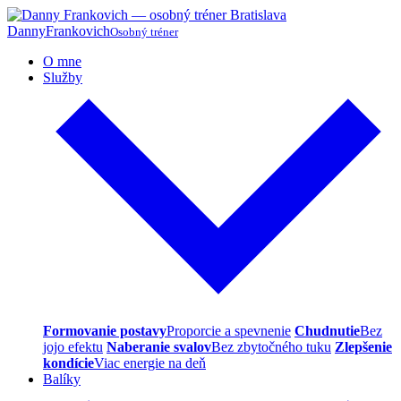
Danny
Frankovich
Osobný tréner
O mne
Služby
Formovanie postavy
Proporcie a spevnenie
Chudnutie
Bez
jojo efektu
Naberanie svalov
Bez zbytočného tuku
Zlepšenie
kondície
Viac energie na deň
Balíky