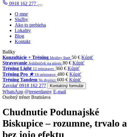
0918 162 277
O mne
Služby
Ako to prebieha
Lokality
Blog
Kontakt
Balíky
Konzultácie + Tréning
50 €
Kúpiť
Ideálny štart
Stravovanie
80 €
Kúpiť
Jedálniček na mieru
Tréning Light
360 €
Kúpiť
12 tréningov
Tréning Pro
★
480 €
Kúpiť
16 tréningov
Tréning Tandem
600 €
Kúpiť
Vo dvojici
Zavolať 0918 162 277
Kontaktný formulár
WhatsApp
@trenerdanny
E-mail
Osobný tréner Bratislava
Chudnutie Podunajské
Biskupice – rozumne, trvalo a
bez jojo efektu