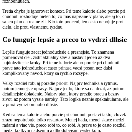
rozhodnutiach.
Tretia chyba je ignorovat kontext. Pri teme kalorie alebo porcie pri
chudnuti rozhoduje nielen to, co mas napisane v plane, ale aj to, ci
sa ten plan da realne zit. Kto toto podceni, ten casto nebojuje proti
cielu, ale proti vlastnemu tyzdnu.
Co funguje lepsie a preco to vydrzi dlhsie
Lepšie funguje zacat jednoduchsie a presnejsie. To znamena
pomenovat ciel, zistit aktualny stav a nastavit jeden az dva
najdolezitejsie kroky. Pri teme kalorie alebo porcie pri chudnuti
prave tato jednoduchost casto prinasa vacsi posun nez dalsi
komplikovany navod, ktory sa rychlo rozsype.
Velky rozdiel robi aj poradie priorit. Najprv technika a rytmus,
potom jemnejsie upravy. Najprv jedlo, ktore sa da drzat, az potom
detailnejsie doladenie. Najprv plan, ktory prezije pracu a bezny
zivot, az potom vyssie naroky. Tato logika neznie spektakularne, ale
v praxi vydrzi omnoho dlhsie.
Ked sa tema kalorie alebo porcie pri chudnuti postavi takto, clovek
zrazu nepotrebuje tolko restartov. Menej hada, menej skace medzi
radami a viac vie, preco robi to, co robi. A prave to je casto rozdiel
medzi kratkym nadsenim a dlhodobejsim vysledkom.