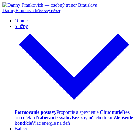
Danny
Frankovich
Osobný tréner
O mne
Služby
Formovanie postavy
Proporcie a spevnenie
Chudnutie
Bez
jojo efektu
Naberanie svalov
Bez zbytočného tuku
Zlepšenie
kondície
Viac energie na deň
Balíky