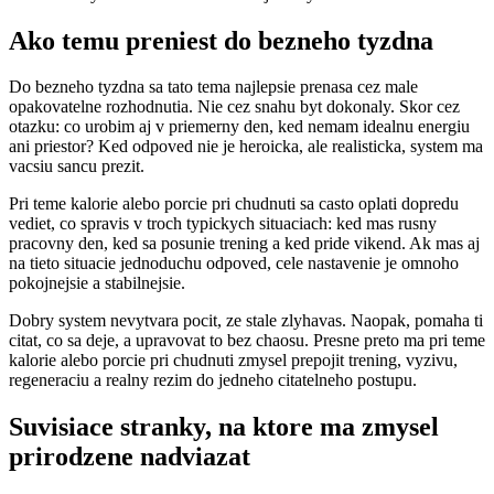
Ako temu preniest do bezneho tyzdna
Do bezneho tyzdna sa tato tema najlepsie prenasa cez male
opakovatelne rozhodnutia. Nie cez snahu byt dokonaly. Skor cez
otazku: co urobim aj v priemerny den, ked nemam idealnu energiu
ani priestor? Ked odpoved nie je heroicka, ale realisticka, system ma
vacsiu sancu prezit.
Pri teme kalorie alebo porcie pri chudnuti sa casto oplati dopredu
vediet, co spravis v troch typickych situaciach: ked mas rusny
pracovny den, ked sa posunie trening a ked pride vikend. Ak mas aj
na tieto situacie jednoduchu odpoved, cele nastavenie je omnoho
pokojnejsie a stabilnejsie.
Dobry system nevytvara pocit, ze stale zlyhavas. Naopak, pomaha ti
citat, co sa deje, a upravovat to bez chaosu. Presne preto ma pri teme
kalorie alebo porcie pri chudnuti zmysel prepojit trening, vyzivu,
regeneraciu a realny rezim do jedneho citatelneho postupu.
Suvisiace stranky, na ktore ma zmysel
prirodzene nadviazat