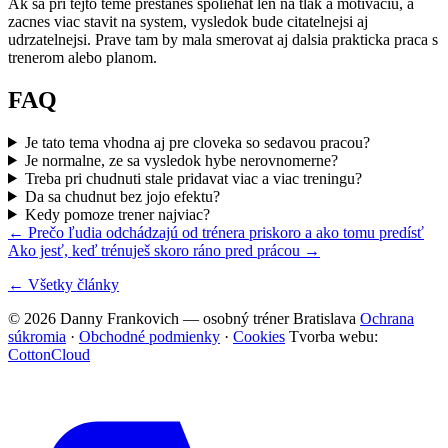
Ak sa pri tejto teme prestanes spoliehat len na tlak a motivaciu, a
zacnes viac stavit na system, vysledok bude citatelnejsi aj
udrzatelnejsi. Prave tam by mala smerovat aj dalsia prakticka praca s
trenerom alebo planom.
FAQ
Je tato tema vhodna aj pre cloveka so sedavou pracou?
Je normalne, ze sa vysledok hybe nerovnomerne?
Treba pri chudnuti stale pridavat viac a viac treningu?
Da sa chudnut bez jojo efektu?
Kedy pomoze trener najviac?
← Prečo ľudia odchádzajú od trénera priskoro a ako tomu predísť
Ako jesť, keď trénuješ skoro ráno pred prácou →
← Všetky články
© 2026 Danny Frankovich — osobný tréner Bratislava
Ochrana
súkromia
·
Obchodné podmienky
·
Cookies
Tvorba webu:
CottonCloud