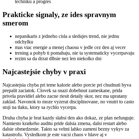
techniku a progres
Prakticke signaly, ze ides spravnym
smerom
nepanikaris z jedneho cisla a sledujes trend, nie jednu
odchylku
mas viac energie a menej chaosu v jedle cez den aj vecer
trening a pohyb ti pomahaju, nie ta systematicky vycerpavaju
rezim sa da drzat dlhsie nez len niekolko dni
Najcastejsie chyby v praxi
Najcastejsia chyba pri teme kalorie alebo porcie pri chudnuti byva
prepalit zaciatok. Clovek sa snazi dobehnut zameskane, prida
privela pravidiel alebo zacne riesit detaily skor, nez ma upratany
zaklad. Navonok to moze vyzerat disciplinovane, no vnutri to casto
stoji na tlaku, ktory sa rychlo vycerpa.
Druha chyba je brat kazdy slabsi den ako dokaz, ze plan nefunguje.
Namiesto kratkeho auditu pride dalsia zmena, dalsi restart alebo
dalsie obmedzenie. Takto sa velmi lahko zameni bezny vykyv za
katastrofu. Vysledkom je este vacsi chaos v hlave aj v