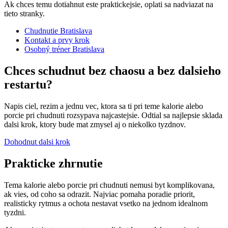
Ak chces temu dotiahnut este praktickejsie, oplati sa nadviazat na
tieto stranky.
Chudnutie Bratislava
Kontakt a prvy krok
Osobný tréner Bratislava
Chces schudnut bez chaosu a bez dalsieho
restartu?
Napis ciel, rezim a jednu vec, ktora sa ti pri teme kalorie alebo
porcie pri chudnuti rozsypava najcastejsie. Odtial sa najlepsie sklada
dalsi krok, ktory bude mat zmysel aj o niekolko tyzdnov.
Dohodnut dalsi krok
Prakticke zhrnutie
Tema kalorie alebo porcie pri chudnuti nemusi byt komplikovana,
ak vies, od coho sa odrazit. Najviac pomaha poradie priorit,
realisticky rytmus a ochota nestavat vsetko na jednom idealnom
tyzdni.