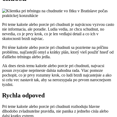
Pri teme kalorie alebo porcie pri chudnuti je najväcsou vyzvou casto
nie informacia, ale poradie. Ludia vedia, ze chcu schudnut, no
nevedia, co je prvy krok, co je len vedlajsi detail a co ich v
skutocnosti brzdi najviac.
Pri téme kalorie alebo porcie pri chudnuti sa pozrieme na príčinu
problému, najčastejší omyl a krátky plán, ktorý vieš použiť hneď od
ďalšieho tréningu alebo jedla.
Ak dnes riesis temu kalorie alebo porcie pri chudnuti, najvacsi
posun zvycajne neprinesie dalsia nahodna rada. Viac pomoze
pochopit, co je prvy rozumny krok, co ludi brzdi najcastejsie a ako
si celu vec nastavit tak, aby sa nerozsypala po prvom narocnejsom
tyzdni.
Rychla odpoved
Pri teme kalorie alebo porcie pri chudnuti rozhoduju hlavne
dlhodobo zvladnutelne pravidla, nie panika z jedneho cisla alebo
dalsi kratky extrem.