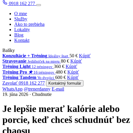
0918 162 277
O mne
Služby
Ako to prebieha
Lokality
Blog
Kontakt
Balíky
Konzultácie + Tréning
50 €
Kúpiť
Ideálny štart
Stravovanie
80 €
Kúpiť
Jedálniček na mieru
Tréning Light
360 €
Kúpiť
12 tréningov
Tréning Pro
★
480 €
Kúpiť
16 tréningov
Tréning Tandem
600 €
Kúpiť
Vo dvojici
Zavolať 0918 162 277
Kontaktný formulár
WhatsApp
@trenerdanny
E-mail
19. júna 2026 · Chudnutie
Je lepšie merať kalórie alebo
porcie, keď chceš schudnúť bez
chaosu