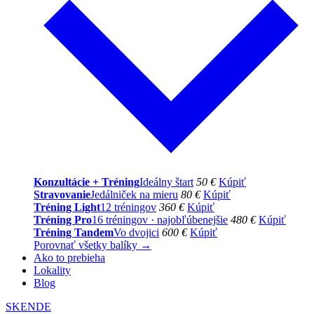
Konzultácie + Tréning
Ideálny štart
50 €
Kúpiť
Stravovanie
Jedálniček na mieru
80 €
Kúpiť
Tréning Light
12 tréningov
360 €
Kúpiť
Tréning Pro
16 tréningov · najobľúbenejšie
480 €
Kúpiť
Tréning Tandem
Vo dvojici
600 €
Kúpiť
Porovnať všetky balíky →
Ako to prebieha
Lokality
Blog
SK
EN
DE