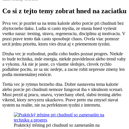
Co si z tejto temy zobrat hned na zaciatku
Prva vec je pozriet sa na temu kalorie alebo porcie pri chudnuti bez
zbytocneho tlaku. Ludia si casto myslia, ze musia hned vyriesit
vsetko naraz: trening, stravu, regeneraciu, disciplinu aj motivaciu. V
praxi prave tento tlak casto sposobuje chaos. Ovela viac pomoze
urcit jednu prioritu, ktoru vies drzat aj v priemernom tyzdni.
Druha vec je rozhodnut, podla coho budes poznat progres. Niekde
to bude technika, inde energia, niekde pravidelnost alebo trend vahy
a vykonu. Ak nie je jasne, co vlastne sledujes, clovek rychlo
podlahne pocitu, ze sa nic nedeje, a zacne robit nepresne zmeny len
podla momentalnej emócie.
Tretia vec je rytmus bezneho dna. Dobre nastavena tema kalorie
alebo porcie pri chudnuti nemoze fungovat iba v idealnom scenari.
Musi prezit aj pracu, unavu, vynechany obed, slabsi trening alebo
vikend, ktory nevyzera ukazkovo. Prave preto ma zmysel stavat
system na realite, nie na perfektnom tyzdni z internetu.
Praktický tréning pri chudnutí so zameraním na