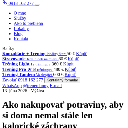
0918 162 277
O mne
Služby
Ako to prebieha
Lokality
Blog
Kontakt
Balíky
Konzultácie + Tréning
50 €
Kúpiť
Ideálny štart
Stravovanie
80 €
Kúpiť
Jedálniček na mieru
Tréning Light
360 €
Kúpiť
12 tréningov
Tréning Pro
★
480 €
Kúpiť
16 tréningov
Tréning Tandem
600 €
Kúpiť
Vo dvojici
Zavolať 0918 162 277
Kontaktný formulár
WhatsApp
@trenerdanny
E-mail
13. júna 2026 · Výživa
Ako nakupovať potraviny, aby
si doma nemal stále len
kalorické záchrany