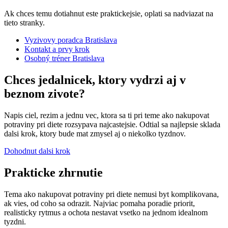
Ak chces temu dotiahnut este praktickejsie, oplati sa nadviazat na
tieto stranky.
Vyzivovy poradca Bratislava
Kontakt a prvy krok
Osobný tréner Bratislava
Chces jedalnicek, ktory vydrzi aj v
beznom zivote?
Napis ciel, rezim a jednu vec, ktora sa ti pri teme ako nakupovat
potraviny pri diete rozsypava najcastejsie. Odtial sa najlepsie sklada
dalsi krok, ktory bude mat zmysel aj o niekolko tyzdnov.
Dohodnut dalsi krok
Prakticke zhrnutie
Tema ako nakupovat potraviny pri diete nemusi byt komplikovana,
ak vies, od coho sa odrazit. Najviac pomaha poradie priorit,
realisticky rytmus a ochota nestavat vsetko na jednom idealnom
tyzdni.