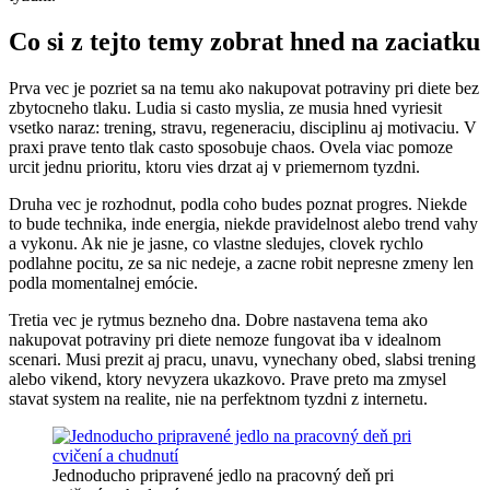
Co si z tejto temy zobrat hned na zaciatku
Prva vec je pozriet sa na temu ako nakupovat potraviny pri diete bez
zbytocneho tlaku. Ludia si casto myslia, ze musia hned vyriesit
vsetko naraz: trening, stravu, regeneraciu, disciplinu aj motivaciu. V
praxi prave tento tlak casto sposobuje chaos. Ovela viac pomoze
urcit jednu prioritu, ktoru vies drzat aj v priemernom tyzdni.
Druha vec je rozhodnut, podla coho budes poznat progres. Niekde
to bude technika, inde energia, niekde pravidelnost alebo trend vahy
a vykonu. Ak nie je jasne, co vlastne sledujes, clovek rychlo
podlahne pocitu, ze sa nic nedeje, a zacne robit nepresne zmeny len
podla momentalnej emócie.
Tretia vec je rytmus bezneho dna. Dobre nastavena tema ako
nakupovat potraviny pri diete nemoze fungovat iba v idealnom
scenari. Musi prezit aj pracu, unavu, vynechany obed, slabsi trening
alebo vikend, ktory nevyzera ukazkovo. Prave preto ma zmysel
stavat system na realite, nie na perfektnom tyzdni z internetu.
Jednoducho pripravené jedlo na pracovný deň pri