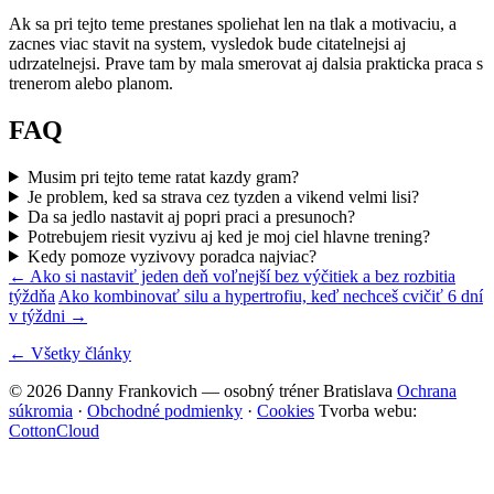
Ak sa pri tejto teme prestanes spoliehat len na tlak a motivaciu, a
zacnes viac stavit na system, vysledok bude citatelnejsi aj
udrzatelnejsi. Prave tam by mala smerovat aj dalsia prakticka praca s
trenerom alebo planom.
FAQ
Musim pri tejto teme ratat kazdy gram?
Je problem, ked sa strava cez tyzden a vikend velmi lisi?
Da sa jedlo nastavit aj popri praci a presunoch?
Potrebujem riesit vyzivu aj ked je moj ciel hlavne trening?
Kedy pomoze vyzivovy poradca najviac?
← Ako si nastaviť jeden deň voľnejší bez výčitiek a bez rozbitia
týždňa
Ako kombinovať silu a hypertrofiu, keď nechceš cvičiť 6 dní
v týždni →
← Všetky články
© 2026 Danny Frankovich — osobný tréner Bratislava
Ochrana
súkromia
·
Obchodné podmienky
·
Cookies
Tvorba webu:
CottonCloud