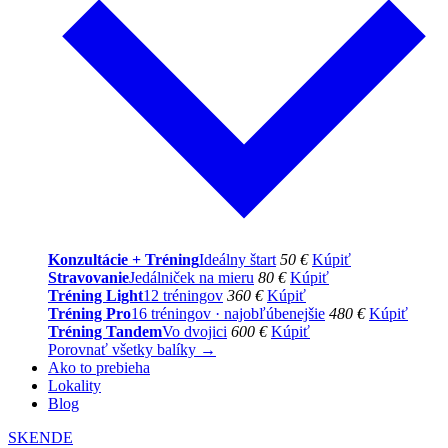
Konzultácie + Tréning
Ideálny štart
50 €
Kúpiť
Stravovanie
Jedálniček na mieru
80 €
Kúpiť
Tréning Light
12 tréningov
360 €
Kúpiť
Tréning Pro
16 tréningov · najobľúbenejšie
480 €
Kúpiť
Tréning Tandem
Vo dvojici
600 €
Kúpiť
Porovnať všetky balíky →
Ako to prebieha
Lokality
Blog
SK
EN
DE