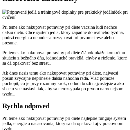
Pri teme ako nakupovat potraviny pri diete vacsina ludi nechce
dalsiu dietu. Chce system jedla, ktory zapadne do realneho tyzdna,
podrzi energiu a nebude sa rozsypavat pri prvom strese alebo
presune.
Pri téme ako nakupovat potraviny pri diete článok ukáže konkrétnu
situáciu z bežného dňa, jednoduché pravidlá, chyby a riešenie, ktoré
sa dá opakovať bez stresu.
Ak dnes riesis temu ako nakupovat potraviny pri diete, najvacsi
posun zvycajne neprinesie dalsia nahodna rada. Viac pomoze
pochopit, co je prvy rozumny krok, co ludi brzdi najcastejsie a ako
si celu vec nastavit tak, aby sa nerozsypala po prvom narocnejsom
tyzdni.
Rychla odpoved
Pri teme ako nakupovat potraviny pri diete najlepsie funguje system
jedla, energie a nacasovania, ktory sa da opakovat aj v pracovnom
tyzdni.