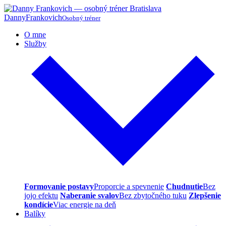
Danny
Frankovich
Osobný tréner
O mne
Služby
Formovanie postavy
Proporcie a spevnenie
Chudnutie
Bez
jojo efektu
Naberanie svalov
Bez zbytočného tuku
Zlepšenie
kondície
Viac energie na deň
Balíky