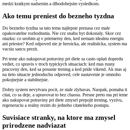
medzi kratkym nadsenim a dlhodobejsim vysledkom.
Ako temu preniest do bezneho tyzdna
Do bezneho tyzdna sa tato tema najlepsie prenasa cez male
opakovatelne rozhodnutia. Nie cez snahu byt dokonaly. Skor cez
otazku: co urobim aj v priemerny den, ked nemam idealnu energiu
ani priestor? Ked odpoved nie je heroicka, ale realisticka, system ma
vacsiu sancu prezit.
Pri teme ako nakupovat potraviny pri diete sa casto oplati dopredu
vediet, co spravis v troch typickych situaciach: ked mas rusny
pracovny den, ked sa posunie trening a ked pride vikend. Ak mas aj
na tieto situacie jednoduchu odpoved, cele nastavenie je omnoho
pokojnejsie a stabilnejsie.
Dobry system nevytvara pocit, ze stale zlyhavas. Naopak, pomaha ti
citat, co sa deje, a upravovat to bez chaosu. Presne preto ma pri teme
ako nakupovat potraviny pri diete zmysel prepojit trening, vyzivu,
regeneraciu a realny rezim do jedneho citatelneho postupu.
Suvisiace stranky, na ktore ma zmysel
prirodzene nadviazat