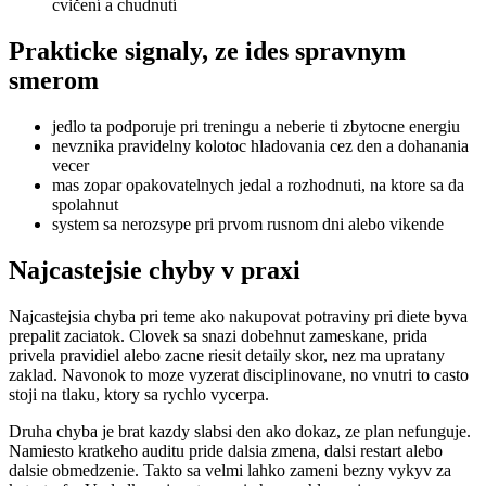
cvičení a chudnutí
Prakticke signaly, ze ides spravnym
smerom
jedlo ta podporuje pri treningu a neberie ti zbytocne energiu
nevznika pravidelny kolotoc hladovania cez den a dohanania
vecer
mas zopar opakovatelnych jedal a rozhodnuti, na ktore sa da
spolahnut
system sa nerozsype pri prvom rusnom dni alebo vikende
Najcastejsie chyby v praxi
Najcastejsia chyba pri teme ako nakupovat potraviny pri diete byva
prepalit zaciatok. Clovek sa snazi dobehnut zameskane, prida
privela pravidiel alebo zacne riesit detaily skor, nez ma upratany
zaklad. Navonok to moze vyzerat disciplinovane, no vnutri to casto
stoji na tlaku, ktory sa rychlo vycerpa.
Druha chyba je brat kazdy slabsi den ako dokaz, ze plan nefunguje.
Namiesto kratkeho auditu pride dalsia zmena, dalsi restart alebo
dalsie obmedzenie. Takto sa velmi lahko zameni bezny vykyv za