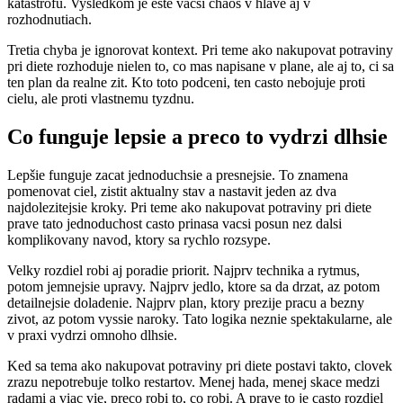
katastrofu. Vysledkom je este vacsi chaos v hlave aj v
rozhodnutiach.
Tretia chyba je ignorovat kontext. Pri teme ako nakupovat potraviny
pri diete rozhoduje nielen to, co mas napisane v plane, ale aj to, ci sa
ten plan da realne zit. Kto toto podceni, ten casto nebojuje proti
cielu, ale proti vlastnemu tyzdnu.
Co funguje lepsie a preco to vydrzi dlhsie
Lepšie funguje zacat jednoduchsie a presnejsie. To znamena
pomenovat ciel, zistit aktualny stav a nastavit jeden az dva
najdolezitejsie kroky. Pri teme ako nakupovat potraviny pri diete
prave tato jednoduchost casto prinasa vacsi posun nez dalsi
komplikovany navod, ktory sa rychlo rozsype.
Velky rozdiel robi aj poradie priorit. Najprv technika a rytmus,
potom jemnejsie upravy. Najprv jedlo, ktore sa da drzat, az potom
detailnejsie doladenie. Najprv plan, ktory prezije pracu a bezny
zivot, az potom vyssie naroky. Tato logika neznie spektakularne, ale
v praxi vydrzi omnoho dlhsie.
Ked sa tema ako nakupovat potraviny pri diete postavi takto, clovek
zrazu nepotrebuje tolko restartov. Menej hada, menej skace medzi
radami a viac vie, preco robi to, co robi. A prave to je casto rozdiel