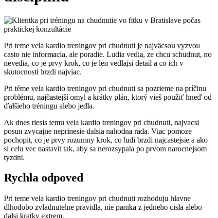
Pri teme vela kardio treningov pri chudnuti je najväcsou vyzvou
casto nie informacia, ale poradie. Ludia vedia, ze chcu schudnut, no
nevedia, co je prvy krok, co je len vedlajsi detail a co ich v
skutocnosti brzdi najviac.
Pri téme vela kardio treningov pri chudnuti sa pozrieme na príčinu
problému, najčastejší omyl a krátky plán, ktorý vieš použiť hneď od
ďalšieho tréningu alebo jedla.
Ak dnes riesis temu vela kardio treningov pri chudnuti, najvacsi
posun zvycajne neprinesie dalsia nahodna rada. Viac pomoze
pochopit, co je prvy rozumny krok, co ludi brzdi najcastejsie a ako
si celu vec nastavit tak, aby sa nerozsypala po prvom narocnejsom
tyzdni.
Rychla odpoved
Pri teme vela kardio treningov pri chudnuti rozhoduju hlavne
dlhodobo zvladnutelne pravidla, nie panika z jedneho cisla alebo
dalsi kratky extrem.