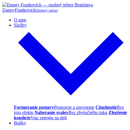
Danny
Frankovich
Osobný tréner
O mne
Služby
Formovanie postavy
Proporcie a spevnenie
Chudnutie
Bez
jojo efektu
Naberanie svalov
Bez zbytočného tuku
Zlepšenie
kondície
Viac energie na deň
Balíky