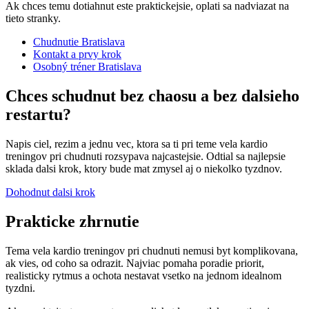
Ak chces temu dotiahnut este praktickejsie, oplati sa nadviazat na
tieto stranky.
Chudnutie Bratislava
Kontakt a prvy krok
Osobný tréner Bratislava
Chces schudnut bez chaosu a bez dalsieho
restartu?
Napis ciel, rezim a jednu vec, ktora sa ti pri teme vela kardio
treningov pri chudnuti rozsypava najcastejsie. Odtial sa najlepsie
sklada dalsi krok, ktory bude mat zmysel aj o niekolko tyzdnov.
Dohodnut dalsi krok
Prakticke zhrnutie
Tema vela kardio treningov pri chudnuti nemusi byt komplikovana,
ak vies, od coho sa odrazit. Najviac pomaha poradie priorit,
realisticky rytmus a ochota nestavat vsetko na jednom idealnom
tyzdni.