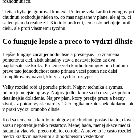
rozhodnutiach.
Tretia chyba je ignorovat kontext. Pri teme vela kardio treningov pri
chudnuti rozhoduje nielen to, co mas napisane v plane, ale aj to, ci
sa ten plan da realne zit. Kto toto podceni, ten casto nebojuje proti
cielu, ale proti vlastnemu tyzdnu.
Co funguje lepsie a preco to vydrzi dlhsie
Lepšie funguje zacat jednoduchsie a presnejsie. To znamena
pomenovat ciel, zistit aktualny stav a nastavit jeden az dva
najdolezitejsie kroky. Pri teme vela kardio treningov pri chudnuti
prave tato jednoduchost casto prinasa vacsi posun nez dalsi
komplikovany navod, ktory sa rychlo rozsype.
Velky rozdiel robi aj poradie priorit. Najprv technika a rytmus,
potom jemnejsie upravy. Najprv jedlo, ktore sa da drzat, az potom
detailnejsie doladenie. Najprv plan, ktory prezije pracu a bezny
zivot, az potom vyssie naroky. Tato logika neznie spektakularne, ale
v praxi vydrzi omnoho dlhsie.
Ked sa tema vela kardio treningov pri chudnuti postavi takto, clovek
zrazu nepotrebuje tolko restartov. Menej hada, menej skace medzi
radami a viac vie, preco robi to, co robi. A prave to je casto rozdiel
medzi kratkym nadsenim a dlhodobejsim vysledkom.