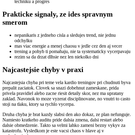
techniku a progres
Prakticke signaly, ze ides spravnym
smerom
nepanikaris z jedneho cisla a sledujes trend, nie jednu
odchylku
mas viac energie a menej chaosu v jedle cez den aj vecer
trening a pohyb ti pomahaju, nie ta systematicky vycerpavaju
rezim sa da drzat dlhsie nez len niekolko dni
Najcastejsie chyby v praxi
Najcastejsia chyba pri teme vela kardio treningov pri chudnuti byva
prepalit zaciatok. Clovek sa snazi dobehnut zameskane, prida
privela pravidiel alebo zacne riesit detaily skor, nez ma upratany
zaklad. Navonok to moze vyzerat disciplinovane, no vnutri to casto
stoji na tlaku, ktory sa rychlo vycerpa.
Druha chyba je brat kazdy slabsi den ako dokaz, ze plan nefunguje.
Namiesto kratkeho auditu pride dalsia zmena, dalsi restart alebo
dalsie obmedzenie. Takto sa velmi lahko zameni bezny vykyv za
katastrofu. Vysledkom je este vacsi chaos v hlave aj v