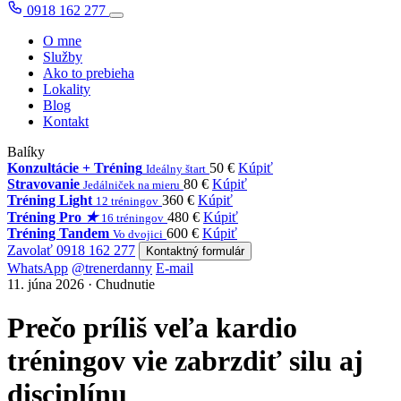
0918 162 277
O mne
Služby
Ako to prebieha
Lokality
Blog
Kontakt
Balíky
Konzultácie + Tréning
50 €
Kúpiť
Ideálny štart
Stravovanie
80 €
Kúpiť
Jedálniček na mieru
Tréning Light
360 €
Kúpiť
12 tréningov
Tréning Pro
★
480 €
Kúpiť
16 tréningov
Tréning Tandem
600 €
Kúpiť
Vo dvojici
Zavolať 0918 162 277
Kontaktný formulár
WhatsApp
@trenerdanny
E-mail
11. júna 2026 · Chudnutie
Prečo príliš veľa kardio
tréningov vie zabrzdiť silu aj
disciplínu