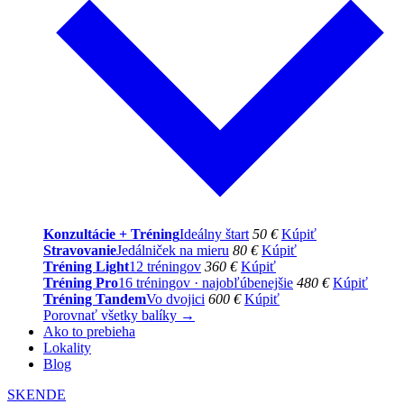
Konzultácie + Tréning
Ideálny štart
50 €
Kúpiť
Stravovanie
Jedálniček na mieru
80 €
Kúpiť
Tréning Light
12 tréningov
360 €
Kúpiť
Tréning Pro
16 tréningov · najobľúbenejšie
480 €
Kúpiť
Tréning Tandem
Vo dvojici
600 €
Kúpiť
Porovnať všetky balíky →
Ako to prebieha
Lokality
Blog
SK
EN
DE