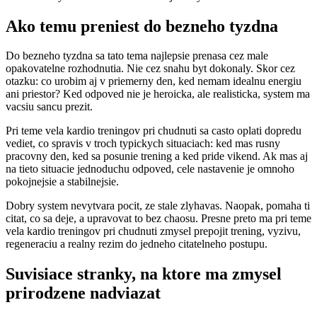
Ako temu preniest do bezneho tyzdna
Do bezneho tyzdna sa tato tema najlepsie prenasa cez male
opakovatelne rozhodnutia. Nie cez snahu byt dokonaly. Skor cez
otazku: co urobim aj v priemerny den, ked nemam idealnu energiu
ani priestor? Ked odpoved nie je heroicka, ale realisticka, system ma
vacsiu sancu prezit.
Pri teme vela kardio treningov pri chudnuti sa casto oplati dopredu
vediet, co spravis v troch typickych situaciach: ked mas rusny
pracovny den, ked sa posunie trening a ked pride vikend. Ak mas aj
na tieto situacie jednoduchu odpoved, cele nastavenie je omnoho
pokojnejsie a stabilnejsie.
Dobry system nevytvara pocit, ze stale zlyhavas. Naopak, pomaha ti
citat, co sa deje, a upravovat to bez chaosu. Presne preto ma pri teme
vela kardio treningov pri chudnuti zmysel prepojit trening, vyzivu,
regeneraciu a realny rezim do jedneho citatelneho postupu.
Suvisiace stranky, na ktore ma zmysel
prirodzene nadviazat