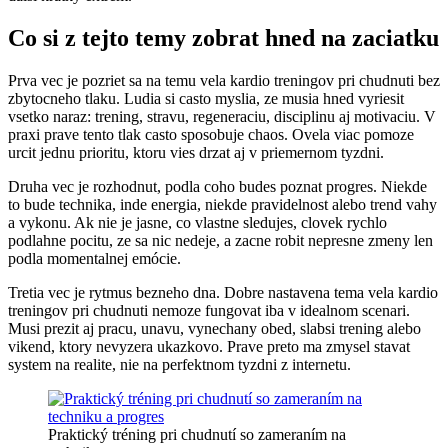
Co si z tejto temy zobrat hned na zaciatku
Prva vec je pozriet sa na temu vela kardio treningov pri chudnuti bez
zbytocneho tlaku. Ludia si casto myslia, ze musia hned vyriesit
vsetko naraz: trening, stravu, regeneraciu, disciplinu aj motivaciu. V
praxi prave tento tlak casto sposobuje chaos. Ovela viac pomoze
urcit jednu prioritu, ktoru vies drzat aj v priemernom tyzdni.
Druha vec je rozhodnut, podla coho budes poznat progres. Niekde
to bude technika, inde energia, niekde pravidelnost alebo trend vahy
a vykonu. Ak nie je jasne, co vlastne sledujes, clovek rychlo
podlahne pocitu, ze sa nic nedeje, a zacne robit nepresne zmeny len
podla momentalnej emócie.
Tretia vec je rytmus bezneho dna. Dobre nastavena tema vela kardio
treningov pri chudnuti nemoze fungovat iba v idealnom scenari.
Musi prezit aj pracu, unavu, vynechany obed, slabsi trening alebo
vikend, ktory nevyzera ukazkovo. Prave preto ma zmysel stavat
system na realite, nie na perfektnom tyzdni z internetu.
Praktický tréning pri chudnutí so zameraním na