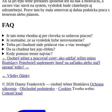
Ak sa pri tejto teme prestanes spoliehat len na tlak a motivaciu, a
zacnes viac stavit na system, vysledok bude citatelnejsi aj
udrzatelnejsi. Prave tam by mala smerovat aj dalsia prakticka praca s
trenerom alebo planom.
FAQ
Je tato tema vhodna aj pre cloveka so sedavou pracou?
Je normalne, ze sa vysledok hybe nerovnomerne?
Treba pri chudnuti stale pridavat viac a viac treningu?
Da sa chudnut bez jojo efektu?
Kedy pomoze trener najviac?
← Osobný tréner a pracovné cesty: ako udržať režim mimo
Bratislavy
Potrebuješ suplementy hneď na začiatku alebo stačí
upratať jedlo? →
← Všetky články
© 2026 Danny Frankovich — osobný tréner Bratislava
Ochrana
súkromia
·
Obchodné podmienky
·
Cookies
Tvorba webu:
CottonCloud