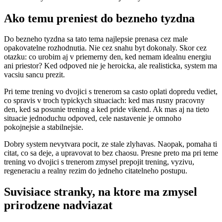
Ako temu preniest do bezneho tyzdna
Do bezneho tyzdna sa tato tema najlepsie prenasa cez male
opakovatelne rozhodnutia. Nie cez snahu byt dokonaly. Skor cez
otazku: co urobim aj v priemerny den, ked nemam idealnu energiu
ani priestor? Ked odpoved nie je heroicka, ale realisticka, system ma
vacsiu sancu prezit.
Pri teme trening vo dvojici s trenerom sa casto oplati dopredu vediet,
co spravis v troch typickych situaciach: ked mas rusny pracovny
den, ked sa posunie trening a ked pride vikend. Ak mas aj na tieto
situacie jednoduchu odpoved, cele nastavenie je omnoho
pokojnejsie a stabilnejsie.
Dobry system nevytvara pocit, ze stale zlyhavas. Naopak, pomaha ti
citat, co sa deje, a upravovat to bez chaosu. Presne preto ma pri teme
trening vo dvojici s trenerom zmysel prepojit trening, vyzivu,
regeneraciu a realny rezim do jedneho citatelneho postupu.
Suvisiace stranky, na ktore ma zmysel
prirodzene nadviazat