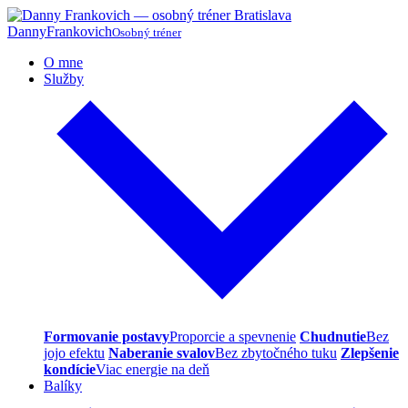
Danny
Frankovich
Osobný tréner
O mne
Služby
Formovanie postavy
Proporcie a spevnenie
Chudnutie
Bez
jojo efektu
Naberanie svalov
Bez zbytočného tuku
Zlepšenie
kondície
Viac energie na deň
Balíky