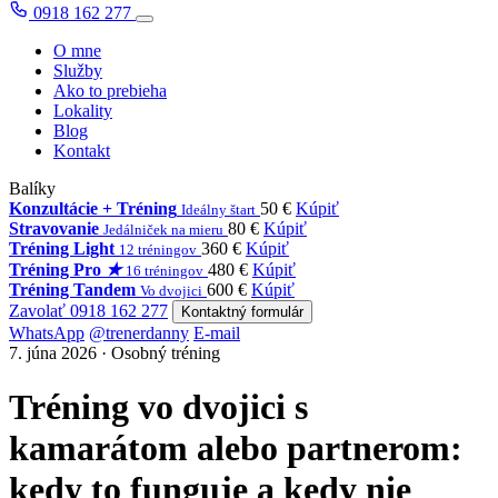
0918 162 277
O mne
Služby
Ako to prebieha
Lokality
Blog
Kontakt
Balíky
Konzultácie + Tréning
50 €
Kúpiť
Ideálny štart
Stravovanie
80 €
Kúpiť
Jedálniček na mieru
Tréning Light
360 €
Kúpiť
12 tréningov
Tréning Pro
★
480 €
Kúpiť
16 tréningov
Tréning Tandem
600 €
Kúpiť
Vo dvojici
Zavolať 0918 162 277
Kontaktný formulár
WhatsApp
@trenerdanny
E-mail
7. júna 2026 · Osobný tréning
Tréning vo dvojici s
kamarátom alebo partnerom:
kedy to funguje a kedy nie