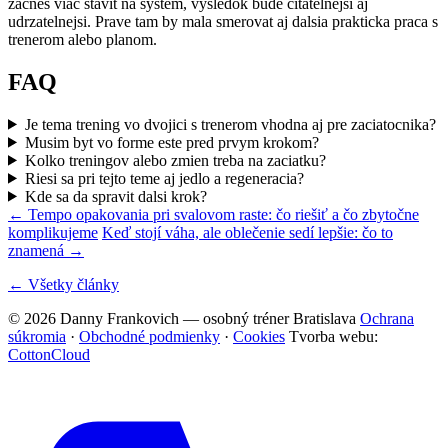
zacnes viac stavit na system, vysledok bude citatelnejsi aj
udrzatelnejsi. Prave tam by mala smerovat aj dalsia prakticka praca s
trenerom alebo planom.
FAQ
Je tema trening vo dvojici s trenerom vhodna aj pre zaciatocnika?
Musim byt vo forme este pred prvym krokom?
Kolko treningov alebo zmien treba na zaciatku?
Riesi sa pri tejto teme aj jedlo a regeneracia?
Kde sa da spravit dalsi krok?
← Tempo opakovania pri svalovom raste: čo riešiť a čo zbytočne
komplikujeme
Keď stojí váha, ale oblečenie sedí lepšie: čo to
znamená →
← Všetky články
© 2026 Danny Frankovich — osobný tréner Bratislava
Ochrana
súkromia
·
Obchodné podmienky
·
Cookies
Tvorba webu:
CottonCloud