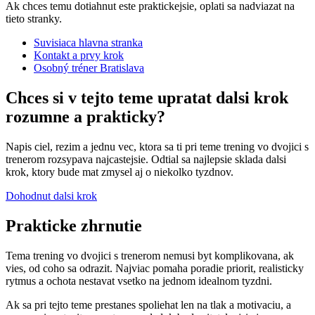
Ak chces temu dotiahnut este praktickejsie, oplati sa nadviazat na
tieto stranky.
Suvisiaca hlavna stranka
Kontakt a prvy krok
Osobný tréner Bratislava
Chces si v tejto teme upratat dalsi krok
rozumne a prakticky?
Napis ciel, rezim a jednu vec, ktora sa ti pri teme trening vo dvojici s
trenerom rozsypava najcastejsie. Odtial sa najlepsie sklada dalsi
krok, ktory bude mat zmysel aj o niekolko tyzdnov.
Dohodnut dalsi krok
Prakticke zhrnutie
Tema trening vo dvojici s trenerom nemusi byt komplikovana, ak
vies, od coho sa odrazit. Najviac pomaha poradie priorit, realisticky
rytmus a ochota nestavat vsetko na jednom idealnom tyzdni.
Ak sa pri tejto teme prestanes spoliehat len na tlak a motivaciu, a