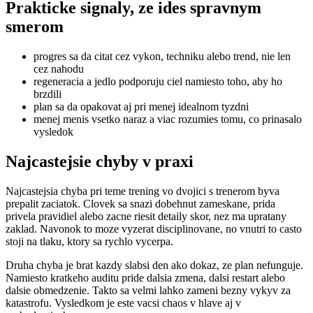
Prakticke signaly, ze ides spravnym
smerom
progres sa da citat cez vykon, techniku alebo trend, nie len
cez nahodu
regeneracia a jedlo podporuju ciel namiesto toho, aby ho
brzdili
plan sa da opakovat aj pri menej idealnom tyzdni
menej menis vsetko naraz a viac rozumies tomu, co prinasalo
vysledok
Najcastejsie chyby v praxi
Najcastejsia chyba pri teme trening vo dvojici s trenerom byva
prepalit zaciatok. Clovek sa snazi dobehnut zameskane, prida
privela pravidiel alebo zacne riesit detaily skor, nez ma upratany
zaklad. Navonok to moze vyzerat disciplinovane, no vnutri to casto
stoji na tlaku, ktory sa rychlo vycerpa.
Druha chyba je brat kazdy slabsi den ako dokaz, ze plan nefunguje.
Namiesto kratkeho auditu pride dalsia zmena, dalsi restart alebo
dalsie obmedzenie. Takto sa velmi lahko zameni bezny vykyv za
katastrofu. Vysledkom je este vacsi chaos v hlave aj v