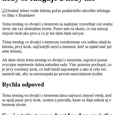
Tema trening vo dvojici s trenerom sa najlepsie vysvetluje cez realny
zivot, nie cez abstraktnu teoriu. Prave tam sa ukaze, co ma naozaj
zmysel riesit ako prve a co je len dalsi hluk navyse.
Tému trening vo dvojici s trenerom rozoberieme cez reálnu situáciu
klienta, prvý krok, najčastejší omyl a moment, keď sa oplatí mať pri
sebe trénera.
Ak dnes riesis temu trening vo dvojici s trenerom, najvacsi posun
zvycajne neprinesie dalsia nahodna rada. Viac pomoze pochopit, co
je prvy rozumny krok, co ludi brzdi najcastejsie a ako si celu vec
nastavit tak, aby sa nerozsypala po prvom narocnejsom tyzdni.
Rychla odpoved
Tema trening vo dvojici s trenerom dava najvacsi zmysel vtedy, ked
sa spoji jasny prvy krok, system a pravidla, ktore sa daju udrzat aj v
beznom zivote.