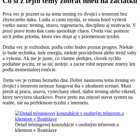
Co si z tejto temy zobrat hned na zaciatku
Prva vec je pozriet sa na temu trening vo dvojici s trenerom bez
zbytocneho tlaku. Ludia si casto myslia, ze musia hned vyriesit
vsetko naraz: trening, stravu, regeneraciu, disciplinu aj motivaciu. V
praxi prave tento tlak casto sposobuje chaos. Ovela viac pomoze
urcit jednu prioritu, ktoru vies drzat aj v priemernom tyzdni.
Druha vec je rozhodnut, podla coho budes poznat progres. Niekde
to bude technika, inde energia, niekde pravidelnost alebo trend vahy
a vykonu. Ak nie je jasne, co vlastne sledujes, clovek rychlo
podlahne pocitu, ze sa nic nedeje, a zacne robit nepresne zmeny len
podla momentalnej emócie.
Tretia vec je rytmus bezneho dna. Dobre nastavena tema trening vo
dvojici s trenerom nemoze fungovat iba v idealnom scenari. Musi
prezit aj pracu, unavu, vynechany obed, slabsi trening alebo vikend,
ktory nevyzera ukazkovo. Prave preto ma zmysel stavat system na
realite, nie na perfektnom tyzdni z internetu.
Detail tréningovej konzultácie s osobným trénerom a
klientom v Bratislave