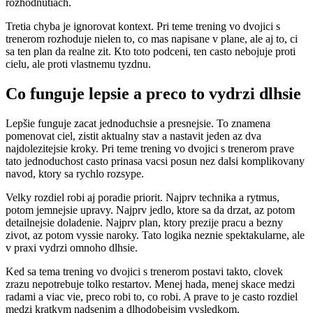
rozhodnutiach.
Tretia chyba je ignorovat kontext. Pri teme trening vo dvojici s
trenerom rozhoduje nielen to, co mas napisane v plane, ale aj to, ci
sa ten plan da realne zit. Kto toto podceni, ten casto nebojuje proti
cielu, ale proti vlastnemu tyzdnu.
Co funguje lepsie a preco to vydrzi dlhsie
Lepšie funguje zacat jednoduchsie a presnejsie. To znamena
pomenovat ciel, zistit aktualny stav a nastavit jeden az dva
najdolezitejsie kroky. Pri teme trening vo dvojici s trenerom prave
tato jednoduchost casto prinasa vacsi posun nez dalsi komplikovany
navod, ktory sa rychlo rozsype.
Velky rozdiel robi aj poradie priorit. Najprv technika a rytmus,
potom jemnejsie upravy. Najprv jedlo, ktore sa da drzat, az potom
detailnejsie doladenie. Najprv plan, ktory prezije pracu a bezny
zivot, az potom vyssie naroky. Tato logika neznie spektakularne, ale
v praxi vydrzi omnoho dlhsie.
Ked sa tema trening vo dvojici s trenerom postavi takto, clovek
zrazu nepotrebuje tolko restartov. Menej hada, menej skace medzi
radami a viac vie, preco robi to, co robi. A prave to je casto rozdiel
medzi kratkym nadsenim a dlhodobejsim vysledkom.