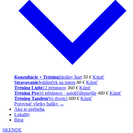
Konzultácie + Tréning
Ideálny štart
50 €
Kúpiť
Stravovanie
Jedálniček na mieru
80 €
Kúpiť
Tréning Light
12 tréningov
360 €
Kúpiť
Tréning Pro
16 tréningov · najobľúbenejšie
480 €
Kúpiť
Tréning Tandem
Vo dvojici
600 €
Kúpiť
Porovnať všetky balíky →
Ako to prebieha
Lokality
Blog
SK
EN
DE