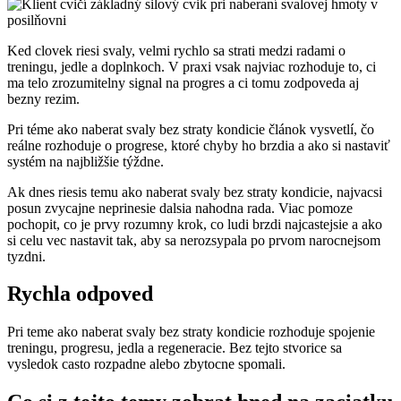
Ked clovek riesi svaly, velmi rychlo sa strati medzi radami o
treningu, jedle a doplnkoch. V praxi vsak najviac rozhoduje to, ci
ma telo zrozumitelny signal na progres a ci tomu zodpoveda aj
bezny rezim.
Pri téme ako naberat svaly bez straty kondicie článok vysvetlí, čo
reálne rozhoduje o progrese, ktoré chyby ho brzdia a ako si nastaviť
systém na najbližšie týždne.
Ak dnes riesis temu ako naberat svaly bez straty kondicie, najvacsi
posun zvycajne neprinesie dalsia nahodna rada. Viac pomoze
pochopit, co je prvy rozumny krok, co ludi brzdi najcastejsie a ako
si celu vec nastavit tak, aby sa nerozsypala po prvom narocnejsom
tyzdni.
Rychla odpoved
Pri teme ako naberat svaly bez straty kondicie rozhoduje spojenie
treningu, progresu, jedla a regeneracie. Bez tejto stvorice sa
vysledok casto rozpadne alebo zbytocne spomali.