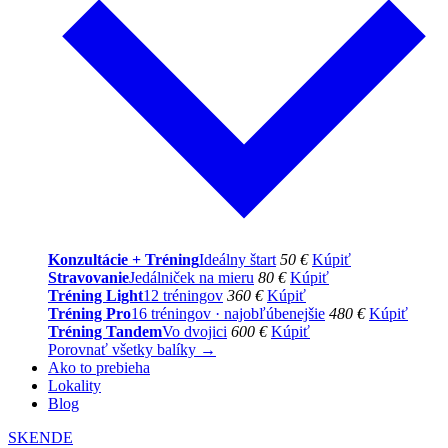
Konzultácie + Tréning
Ideálny štart
50 €
Kúpiť
Stravovanie
Jedálniček na mieru
80 €
Kúpiť
Tréning Light
12 tréningov
360 €
Kúpiť
Tréning Pro
16 tréningov · najobľúbenejšie
480 €
Kúpiť
Tréning Tandem
Vo dvojici
600 €
Kúpiť
Porovnať všetky balíky →
Ako to prebieha
Lokality
Blog
SK
EN
DE