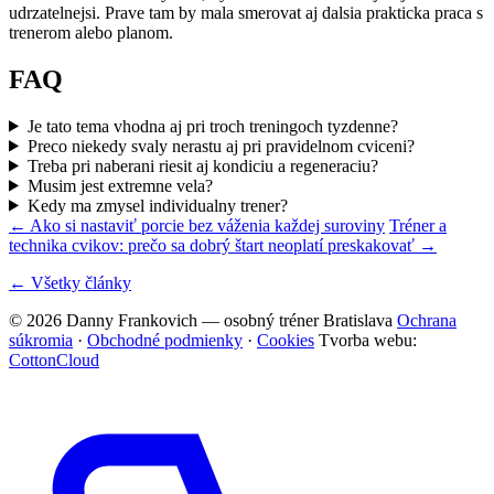
udrzatelnejsi. Prave tam by mala smerovat aj dalsia prakticka praca s
trenerom alebo planom.
FAQ
Je tato tema vhodna aj pri troch treningoch tyzdenne?
Preco niekedy svaly nerastu aj pri pravidelnom cviceni?
Treba pri naberani riesit aj kondiciu a regeneraciu?
Musim jest extremne vela?
Kedy ma zmysel individualny trener?
← Ako si nastaviť porcie bez váženia každej suroviny
Tréner a
technika cvikov: prečo sa dobrý štart neoplatí preskakovať →
← Všetky články
© 2026 Danny Frankovich — osobný tréner Bratislava
Ochrana
súkromia
·
Obchodné podmienky
·
Cookies
Tvorba webu:
CottonCloud