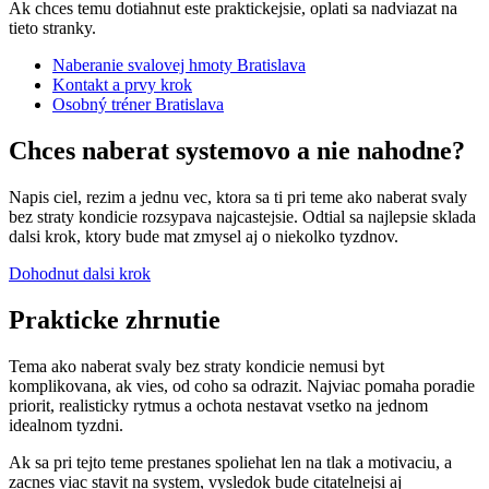
Ak chces temu dotiahnut este praktickejsie, oplati sa nadviazat na
tieto stranky.
Naberanie svalovej hmoty Bratislava
Kontakt a prvy krok
Osobný tréner Bratislava
Chces naberat systemovo a nie nahodne?
Napis ciel, rezim a jednu vec, ktora sa ti pri teme ako naberat svaly
bez straty kondicie rozsypava najcastejsie. Odtial sa najlepsie sklada
dalsi krok, ktory bude mat zmysel aj o niekolko tyzdnov.
Dohodnut dalsi krok
Prakticke zhrnutie
Tema ako naberat svaly bez straty kondicie nemusi byt
komplikovana, ak vies, od coho sa odrazit. Najviac pomaha poradie
priorit, realisticky rytmus a ochota nestavat vsetko na jednom
idealnom tyzdni.
Ak sa pri tejto teme prestanes spoliehat len na tlak a motivaciu, a
zacnes viac stavit na system, vysledok bude citatelnejsi aj