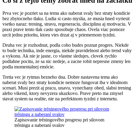
Co si z tejto temy zobrat hned na zaciatku
Prva vec je pozriet sa na temu ako naberat svaly bez straty kondicie
bez zbytocneho tlaku. Ludia si casto myslia, ze musia hned vyriesit
vsetko naraz: trening, stravu, regeneraciu, disciplinu aj motivaciu. V
praxi prave tento tlak casto sposobuje chaos. Ovela viac pomoze
urcit jednu prioritu, ktoru vies drzat aj v priemernom tyzdni.
Druha vec je rozhodnut, podla coho budes poznat progres. Niekde
to bude technika, inde energia, niekde pravidelnost alebo trend vahy
a vykonu. Ak nie je jasne, co vlastne sledujes, clovek rychlo
podlahne pocitu, ze sa nic nedeje, a zacne robit nepresne zmeny len
podla momentalnej emócie.
Tretia vec je rytmus bezneho dna. Dobre nastavena tema ako
naberat svaly bez straty kondicie nemoze fungovat iba v idealnom
scenari. Musi prezit aj pracu, unavu, vynechany obed, slabsi trening
alebo vikend, ktory nevyzera ukazkovo. Prave preto ma zmysel
stavat system na realite, nie na perfektnom tyzdni z internetu.
Zapisovanie tréningového progresu pri silovom
tréningu a naberaní svalov