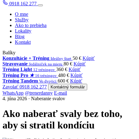
0918 162 277
O mne
Služby
Ako to prebieha
Lokality
Blog
Kontakt
Balíky
Konzultácie + Tréning
50 €
Kúpiť
Ideálny štart
Stravovanie
80 €
Kúpiť
Jedálniček na mieru
Tréning Light
360 €
Kúpiť
12 tréningov
Tréning Pro
★
480 €
Kúpiť
16 tréningov
Tréning Tandem
600 €
Kúpiť
Vo dvojici
Zavolať 0918 162 277
Kontaktný formulár
WhatsApp
@trenerdanny
E-mail
4. júna 2026 · Naberanie svalov
Ako naberať svaly bez toho,
aby si stratil kondíciu