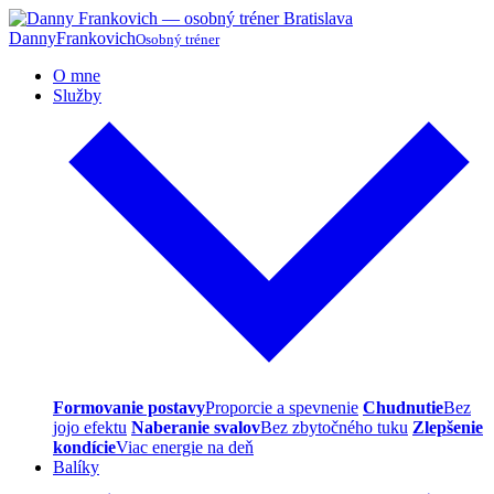
Danny
Frankovich
Osobný tréner
O mne
Služby
Formovanie postavy
Proporcie a spevnenie
Chudnutie
Bez
jojo efektu
Naberanie svalov
Bez zbytočného tuku
Zlepšenie
kondície
Viac energie na deň
Balíky