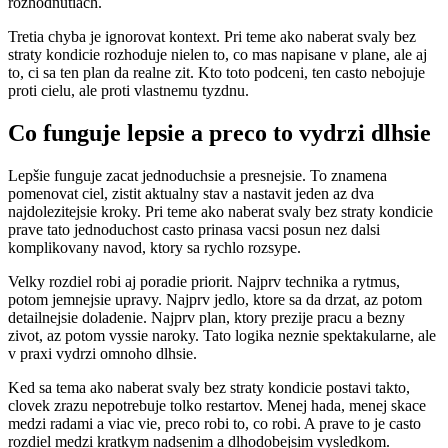
rozhodnutiach.
Tretia chyba je ignorovat kontext. Pri teme ako naberat svaly bez
straty kondicie rozhoduje nielen to, co mas napisane v plane, ale aj
to, ci sa ten plan da realne zit. Kto toto podceni, ten casto nebojuje
proti cielu, ale proti vlastnemu tyzdnu.
Co funguje lepsie a preco to vydrzi dlhsie
Lepšie funguje zacat jednoduchsie a presnejsie. To znamena
pomenovat ciel, zistit aktualny stav a nastavit jeden az dva
najdolezitejsie kroky. Pri teme ako naberat svaly bez straty kondicie
prave tato jednoduchost casto prinasa vacsi posun nez dalsi
komplikovany navod, ktory sa rychlo rozsype.
Velky rozdiel robi aj poradie priorit. Najprv technika a rytmus,
potom jemnejsie upravy. Najprv jedlo, ktore sa da drzat, az potom
detailnejsie doladenie. Najprv plan, ktory prezije pracu a bezny
zivot, az potom vyssie naroky. Tato logika neznie spektakularne, ale
v praxi vydrzi omnoho dlhsie.
Ked sa tema ako naberat svaly bez straty kondicie postavi takto,
clovek zrazu nepotrebuje tolko restartov. Menej hada, menej skace
medzi radami a viac vie, preco robi to, co robi. A prave to je casto
rozdiel medzi kratkym nadsenim a dlhodobejsim vysledkom.