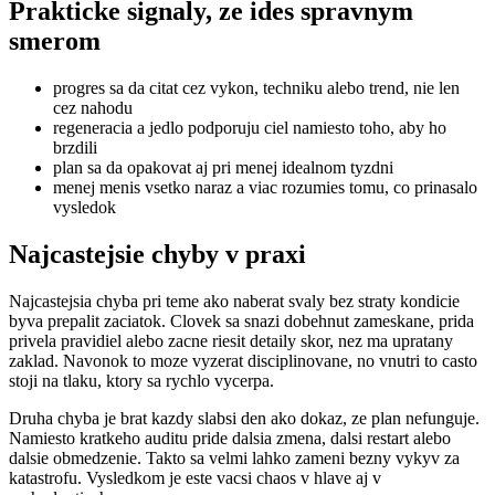
Prakticke signaly, ze ides spravnym
smerom
progres sa da citat cez vykon, techniku alebo trend, nie len
cez nahodu
regeneracia a jedlo podporuju ciel namiesto toho, aby ho
brzdili
plan sa da opakovat aj pri menej idealnom tyzdni
menej menis vsetko naraz a viac rozumies tomu, co prinasalo
vysledok
Najcastejsie chyby v praxi
Najcastejsia chyba pri teme ako naberat svaly bez straty kondicie
byva prepalit zaciatok. Clovek sa snazi dobehnut zameskane, prida
privela pravidiel alebo zacne riesit detaily skor, nez ma upratany
zaklad. Navonok to moze vyzerat disciplinovane, no vnutri to casto
stoji na tlaku, ktory sa rychlo vycerpa.
Druha chyba je brat kazdy slabsi den ako dokaz, ze plan nefunguje.
Namiesto kratkeho auditu pride dalsia zmena, dalsi restart alebo
dalsie obmedzenie. Takto sa velmi lahko zameni bezny vykyv za
katastrofu. Vysledkom je este vacsi chaos v hlave aj v