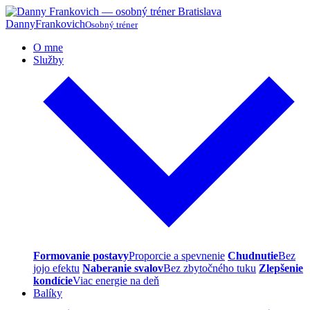
Danny
Frankovich
Osobný tréner
O mne
Služby
Formovanie postavy
Proporcie a spevnenie
Chudnutie
Bez
jojo efektu
Naberanie svalov
Bez zbytočného tuku
Zlepšenie
kondície
Viac energie na deň
Balíky