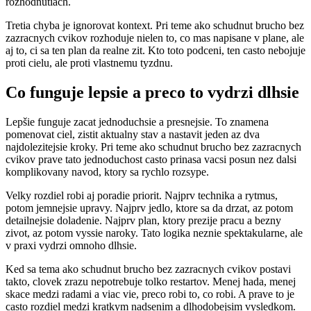
rozhodnutiach.
Tretia chyba je ignorovat kontext. Pri teme ako schudnut brucho bez
zazracnych cvikov rozhoduje nielen to, co mas napisane v plane, ale
aj to, ci sa ten plan da realne zit. Kto toto podceni, ten casto nebojuje
proti cielu, ale proti vlastnemu tyzdnu.
Co funguje lepsie a preco to vydrzi dlhsie
Lepšie funguje zacat jednoduchsie a presnejsie. To znamena
pomenovat ciel, zistit aktualny stav a nastavit jeden az dva
najdolezitejsie kroky. Pri teme ako schudnut brucho bez zazracnych
cvikov prave tato jednoduchost casto prinasa vacsi posun nez dalsi
komplikovany navod, ktory sa rychlo rozsype.
Velky rozdiel robi aj poradie priorit. Najprv technika a rytmus,
potom jemnejsie upravy. Najprv jedlo, ktore sa da drzat, az potom
detailnejsie doladenie. Najprv plan, ktory prezije pracu a bezny
zivot, az potom vyssie naroky. Tato logika neznie spektakularne, ale
v praxi vydrzi omnoho dlhsie.
Ked sa tema ako schudnut brucho bez zazracnych cvikov postavi
takto, clovek zrazu nepotrebuje tolko restartov. Menej hada, menej
skace medzi radami a viac vie, preco robi to, co robi. A prave to je
casto rozdiel medzi kratkym nadsenim a dlhodobejsim vysledkom.