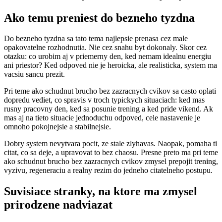
Ako temu preniest do bezneho tyzdna
Do bezneho tyzdna sa tato tema najlepsie prenasa cez male
opakovatelne rozhodnutia. Nie cez snahu byt dokonaly. Skor cez
otazku: co urobim aj v priemerny den, ked nemam idealnu energiu
ani priestor? Ked odpoved nie je heroicka, ale realisticka, system ma
vacsiu sancu prezit.
Pri teme ako schudnut brucho bez zazracnych cvikov sa casto oplati
dopredu vediet, co spravis v troch typickych situaciach: ked mas
rusny pracovny den, ked sa posunie trening a ked pride vikend. Ak
mas aj na tieto situacie jednoduchu odpoved, cele nastavenie je
omnoho pokojnejsie a stabilnejsie.
Dobry system nevytvara pocit, ze stale zlyhavas. Naopak, pomaha ti
citat, co sa deje, a upravovat to bez chaosu. Presne preto ma pri teme
ako schudnut brucho bez zazracnych cvikov zmysel prepojit trening,
vyzivu, regeneraciu a realny rezim do jedneho citatelneho postupu.
Suvisiace stranky, na ktore ma zmysel
prirodzene nadviazat