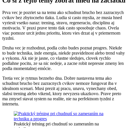
Co si z tejto temy zobrat hned na zaciatku
Prva vec je pozriet sa na temu ako schudnut brucho bez zazracnych
cvikov bez zbytocneho tlaku. Ludia si casto myslia, ze musia hned
vyriesit vsetko naraz: trening, stravu, regeneraciu, disciplinu aj
motivaciu. V praxi prave tento tlak casto sposobuje chaos. Ovela
viac pomoze urcit jednu prioritu, ktoru vies drzat aj v priemernom
tyzdni.
Druha vec je rozhodnut, podla coho budes poznat progres. Niekde
to bude technika, inde energia, niekde pravidelnost alebo trend vahy
a vykonu. Ak nie je jasne, co vlastne sledujes, clovek rychlo
podlahne pocitu, ze sa nic nedeje, a zacne robit nepresne zmeny len
podla momentalnej emócie.
Tretia vec je rytmus bezneho dna. Dobre nastavena tema ako
schudnut brucho bez zazracnych cvikov nemoze fungovat iba v
idealnom scenari. Musi prezit aj pracu, unavu, vynechany obed,
slabsi trening alebo vikend, ktory nevyzera ukazkovo. Prave preto
ma zmysel stavat system na realite, nie na perfektnom tyzdni z
internetu.
Praktický tréning pri chudnutí so zameraním na