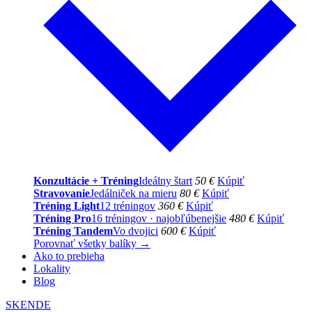
Konzultácie + Tréning
Ideálny štart
50 €
Kúpiť
Stravovanie
Jedálniček na mieru
80 €
Kúpiť
Tréning Light
12 tréningov
360 €
Kúpiť
Tréning Pro
16 tréningov · najobľúbenejšie
480 €
Kúpiť
Tréning Tandem
Vo dvojici
600 €
Kúpiť
Porovnať všetky balíky →
Ako to prebieha
Lokality
Blog
SK
EN
DE