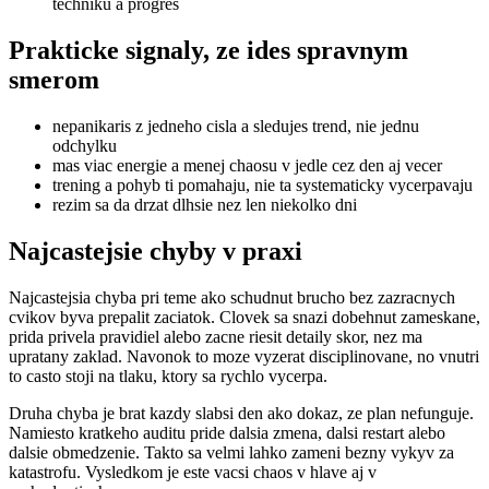
techniku a progres
Prakticke signaly, ze ides spravnym
smerom
nepanikaris z jedneho cisla a sledujes trend, nie jednu
odchylku
mas viac energie a menej chaosu v jedle cez den aj vecer
trening a pohyb ti pomahaju, nie ta systematicky vycerpavaju
rezim sa da drzat dlhsie nez len niekolko dni
Najcastejsie chyby v praxi
Najcastejsia chyba pri teme ako schudnut brucho bez zazracnych
cvikov byva prepalit zaciatok. Clovek sa snazi dobehnut zameskane,
prida privela pravidiel alebo zacne riesit detaily skor, nez ma
upratany zaklad. Navonok to moze vyzerat disciplinovane, no vnutri
to casto stoji na tlaku, ktory sa rychlo vycerpa.
Druha chyba je brat kazdy slabsi den ako dokaz, ze plan nefunguje.
Namiesto kratkeho auditu pride dalsia zmena, dalsi restart alebo
dalsie obmedzenie. Takto sa velmi lahko zameni bezny vykyv za
katastrofu. Vysledkom je este vacsi chaos v hlave aj v