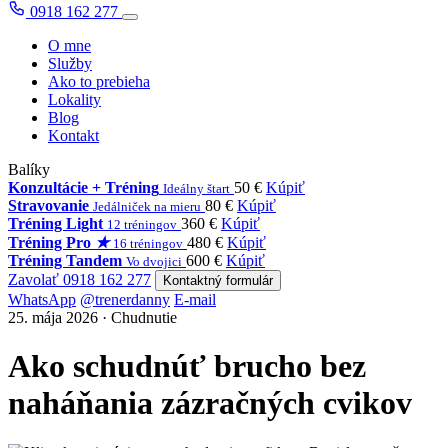
0918 162 277
O mne
Služby
Ako to prebieha
Lokality
Blog
Kontakt
Balíky
Konzultácie + Tréning
50 €
Kúpiť
Ideálny štart
Stravovanie
80 €
Kúpiť
Jedálniček na mieru
Tréning Light
360 €
Kúpiť
12 tréningov
Tréning Pro
★
480 €
Kúpiť
16 tréningov
Tréning Tandem
600 €
Kúpiť
Vo dvojici
Zavolať 0918 162 277
Kontaktný formulár
WhatsApp
@trenerdanny
E-mail
25. mája 2026 · Chudnutie
Ako schudnúť brucho bez
naháňania zázračných cvikov