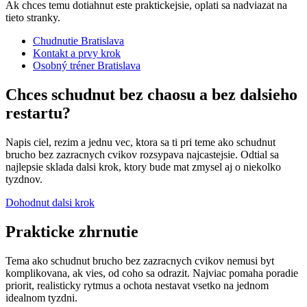
Ak chces temu dotiahnut este praktickejsie, oplati sa nadviazat na
tieto stranky.
Chudnutie Bratislava
Kontakt a prvy krok
Osobný tréner Bratislava
Chces schudnut bez chaosu a bez dalsieho
restartu?
Napis ciel, rezim a jednu vec, ktora sa ti pri teme ako schudnut
brucho bez zazracnych cvikov rozsypava najcastejsie. Odtial sa
najlepsie sklada dalsi krok, ktory bude mat zmysel aj o niekolko
tyzdnov.
Dohodnut dalsi krok
Prakticke zhrnutie
Tema ako schudnut brucho bez zazracnych cvikov nemusi byt
komplikovana, ak vies, od coho sa odrazit. Najviac pomaha poradie
priorit, realisticky rytmus a ochota nestavat vsetko na jednom
idealnom tyzdni.