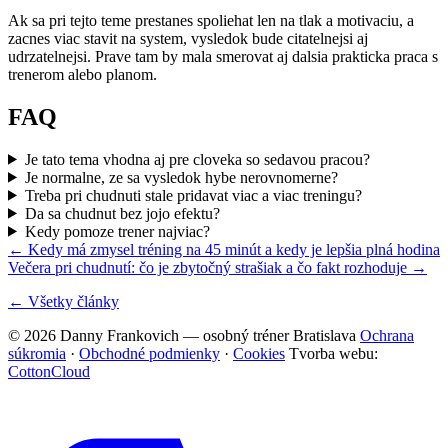
Ak sa pri tejto teme prestanes spoliehat len na tlak a motivaciu, a
zacnes viac stavit na system, vysledok bude citatelnejsi aj
udrzatelnejsi. Prave tam by mala smerovat aj dalsia prakticka praca s
trenerom alebo planom.
FAQ
Je tato tema vhodna aj pre cloveka so sedavou pracou?
Je normalne, ze sa vysledok hybe nerovnomerne?
Treba pri chudnuti stale pridavat viac a viac treningu?
Da sa chudnut bez jojo efektu?
Kedy pomoze trener najviac?
← Kedy má zmysel tréning na 45 minút a kedy je lepšia plná hodina
Večera pri chudnutí: čo je zbytočný strašiak a čo fakt rozhoduje →
← Všetky články
© 2026 Danny Frankovich — osobný tréner Bratislava
Ochrana
súkromia
·
Obchodné podmienky
·
Cookies
Tvorba webu:
CottonCloud