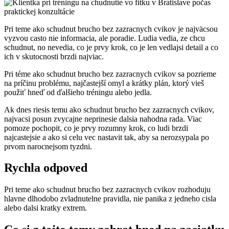
Pri teme ako schudnut brucho bez zazracnych cvikov je najväcsou
vyzvou casto nie informacia, ale poradie. Ludia vedia, ze chcu
schudnut, no nevedia, co je prvy krok, co je len vedlajsi detail a co
ich v skutocnosti brzdi najviac.
Pri téme ako schudnut brucho bez zazracnych cvikov sa pozrieme
na príčinu problému, najčastejší omyl a krátky plán, ktorý vieš
použiť hneď od ďalšieho tréningu alebo jedla.
Ak dnes riesis temu ako schudnut brucho bez zazracnych cvikov,
najvacsi posun zvycajne neprinesie dalsia nahodna rada. Viac
pomoze pochopit, co je prvy rozumny krok, co ludi brzdi
najcastejsie a ako si celu vec nastavit tak, aby sa nerozsypala po
prvom narocnejsom tyzdni.
Rychla odpoved
Pri teme ako schudnut brucho bez zazracnych cvikov rozhoduju
hlavne dlhodobo zvladnutelne pravidla, nie panika z jedneho cisla
alebo dalsi kratky extrem.