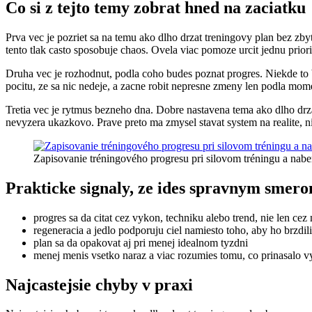
Co si z tejto temy zobrat hned na zaciatku
Prva vec je pozriet sa na temu ako dlho drzat treningovy plan bez zbyt
tento tlak casto sposobuje chaos. Ovela viac pomoze urcit jednu priori
Druha vec je rozhodnut, podla coho budes poznat progres. Niekde to b
pocitu, ze sa nic nedeje, a zacne robit nepresne zmeny len podla mom
Tretia vec je rytmus bezneho dna. Dobre nastavena tema ako dlho drza
nevyzera ukazkovo. Prave preto ma zmysel stavat system na realite, ni
Zapisovanie tréningového progresu pri silovom tréningu a nabe
Prakticke signaly, ze ides spravnym smer
progres sa da citat cez vykon, techniku alebo trend, nie len ce
regeneracia a jedlo podporuju ciel namiesto toho, aby ho brzdili
plan sa da opakovat aj pri menej idealnom tyzdni
menej menis vsetko naraz a viac rozumies tomu, co prinasalo v
Najcastejsie chyby v praxi