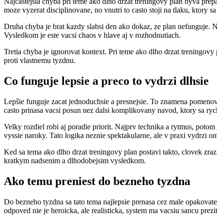
Najcastejsia chyba pri teme ako dlho drzat treningovy plan byva prepa
moze vyzerat disciplinovane, no vnutri to casto stoji na tlaku, ktory s
Druha chyba je brat kazdy slabsi den ako dokaz, ze plan nefunguje. N
Vysledkom je este vacsi chaos v hlave aj v rozhodnutiach.
Tretia chyba je ignorovat kontext. Pri teme ako dlho drzat treningovy pl
proti vlastnemu tyzdnu.
Co funguje lepsie a preco to vydrzi dlhsie
Lepšie funguje zacat jednoduchsie a presnejsie. To znamena pomenovat c
casto prinasa vacsi posun nez dalsi komplikovany navod, ktory sa ryc
Velky rozdiel robi aj poradie priorit. Najprv technika a rytmus, potom
vyssie naroky. Tato logika neznie spektakularne, ale v praxi vydrzi o
Ked sa tema ako dlho drzat treningovy plan postavi takto, clovek zrazu
kratkym nadsenim a dlhodobejsim vysledkom.
Ako temu preniest do bezneho tyzdna
Do bezneho tyzdna sa tato tema najlepsie prenasa cez male opakovate
odpoved nie je heroicka, ale realisticka, system ma vacsiu sancu prezit