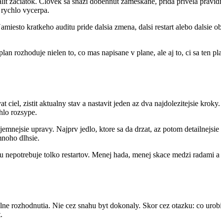
lit zaciatok. Clovek sa snazi dobehnut zameskane, prida privela pravidi
a rychlo vycerpa.
amiesto kratkeho auditu pride dalsia zmena, dalsi restart alebo dalsie
an rozhoduje nielen to, co mas napisane v plane, ale aj to, ci sa ten plan
iel, zistit aktualny stav a nastavit jeden az dva najdolezitejsie kroky
hlo rozsype.
 jemnejsie upravy. Najprv jedlo, ktore sa da drzat, az potom detailnejsi
mnoho dlhsie.
 nepotrebuje tolko restartov. Menej hada, menej skace medzi radami a vi
lne rozhodnutia. Nie cez snahu byt dokonaly. Skor cez otazku: co urob
.