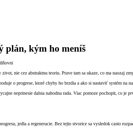
ý plán, kým ho meníš
 zivot, nie cez abstraktnu teoriu. Prave tam sa ukaze, co ma naozaj zmyse
hoduje o progrese, ktoré chyby ho brzdia a ako si nastaviť systém na na
ycajne neprinesie dalsia nahodna rada. Viac pomoze pochopit, co je prvy
progresu, jedla a regeneracie. Bez tejto stvorice sa vysledok casto roz