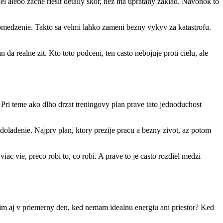
el alebo zacne riesit detaily skor, nez ma upratany zaklad. Navonok to
 obmedzenie. Takto sa velmi lahko zameni bezny vykyv za katastrofu.
 da realne zit. Kto toto podceni, ten casto nebojuje proti cielu, ale
. Pri teme ako dlho drzat treningovy plan prave tato jednoduchost
e doladenie. Najprv plan, ktory prezije pracu a bezny zivot, az potom
ac vie, preco robi to, co robi. A prave to je casto rozdiel medzi
im aj v priemerny den, ked nemam idealnu energiu ani priestor? Ked