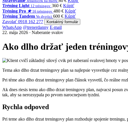
Stravovanie
80 €
Kúpiť
Jedálniček na mieru
Tréning Light
360 €
Kúpiť
12 tréningov
Tréning Pro
★
480 €
Kúpiť
16 tréningov
Tréning Tandem
600 €
Kúpiť
Vo dvojici
Zavolať 0918 162 277
Kontaktný formulár
WhatsApp
@trenerdanny
E-mail
22. mája 2026 · Naberanie svalov
Ako dlho držať jeden tréningov
Tema ako dlho drzat treningovy plan sa najlepsie vysvetluje cez realny
Pri téme ako dlho drzat treningovy plan článok vysvetlí, čo reálne roz
Ak dnes riesis temu ako dlho drzat treningovy plan, najvacsi posun zv
tak, aby sa nerozsypala po prvom narocnejsom tyzdni.
Rychla odpoved
Pri teme ako dlho drzat treningovy plan rozhoduje spojenie treningu, 