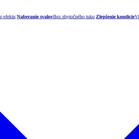
o efektu
Naberanie svalov
Bez zbytočného tuku
Zlepšenie kondície
Vi