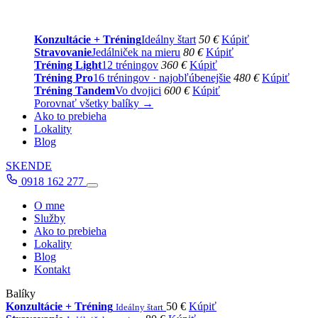
Konzultácie + Tréning
Ideálny štart
50 €
Kúpiť
Stravovanie
Jedálniček na mieru
80 €
Kúpiť
Tréning Light
12 tréningov
360 €
Kúpiť
Tréning Pro
16 tréningov · najobľúbenejšie
480 €
Kúpiť
Tréning Tandem
Vo dvojici
600 €
Kúpiť
Porovnať všetky balíky →
Ako to prebieha
Lokality
Blog
SK
EN
DE
0918 162 277
O mne
Služby
Ako to prebieha
Lokality
Blog
Kontakt
Balíky
Konzultácie + Tréning
50 €
Kúpiť
Ideálny štart