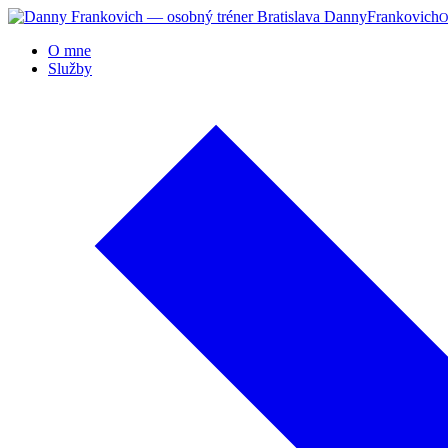
Danny
Frankovich
O
O mne
Služby