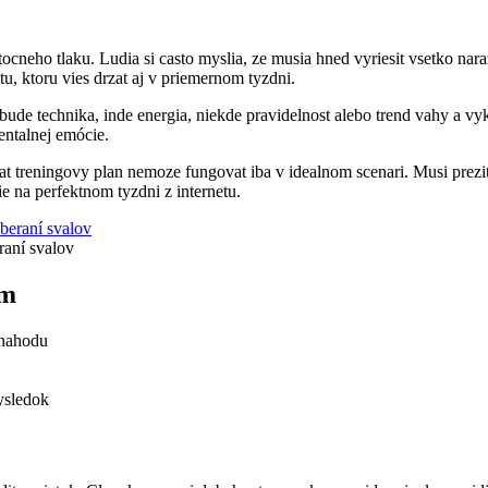
ocneho tlaku. Ludia si casto myslia, ze musia hned vyriesit vsetko naraz
tu, ktoru vies drzat aj v priemernom tyzdni.
ude technika, inde energia, niekde pravidelnost alebo trend vahy a vyk
entalnej emócie.
t treningovy plan nemoze fungovat iba v idealnom scenari. Musi prezit
e na perfektnom tyzdni z internetu.
raní svalov
om
z nahodu
ysledok