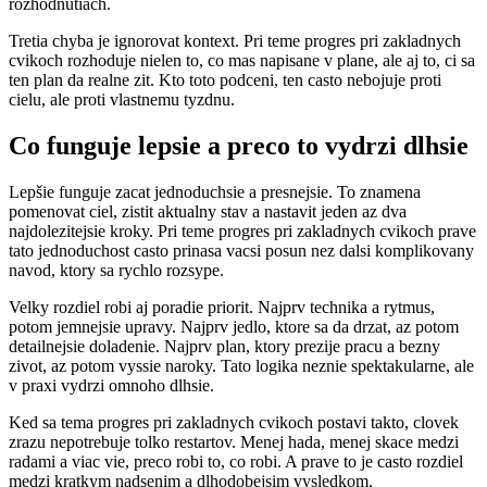
rozhodnutiach.
Tretia chyba je ignorovat kontext. Pri teme progres pri zakladnych
cvikoch rozhoduje nielen to, co mas napisane v plane, ale aj to, ci sa
ten plan da realne zit. Kto toto podceni, ten casto nebojuje proti
cielu, ale proti vlastnemu tyzdnu.
Co funguje lepsie a preco to vydrzi dlhsie
Lepšie funguje zacat jednoduchsie a presnejsie. To znamena
pomenovat ciel, zistit aktualny stav a nastavit jeden az dva
najdolezitejsie kroky. Pri teme progres pri zakladnych cvikoch prave
tato jednoduchost casto prinasa vacsi posun nez dalsi komplikovany
navod, ktory sa rychlo rozsype.
Velky rozdiel robi aj poradie priorit. Najprv technika a rytmus,
potom jemnejsie upravy. Najprv jedlo, ktore sa da drzat, az potom
detailnejsie doladenie. Najprv plan, ktory prezije pracu a bezny
zivot, az potom vyssie naroky. Tato logika neznie spektakularne, ale
v praxi vydrzi omnoho dlhsie.
Ked sa tema progres pri zakladnych cvikoch postavi takto, clovek
zrazu nepotrebuje tolko restartov. Menej hada, menej skace medzi
radami a viac vie, preco robi to, co robi. A prave to je casto rozdiel
medzi kratkym nadsenim a dlhodobejsim vysledkom.