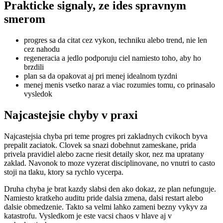
Prakticke signaly, ze ides spravnym
smerom
progres sa da citat cez vykon, techniku alebo trend, nie len
cez nahodu
regeneracia a jedlo podporuju ciel namiesto toho, aby ho
brzdili
plan sa da opakovat aj pri menej idealnom tyzdni
menej menis vsetko naraz a viac rozumies tomu, co prinasalo
vysledok
Najcastejsie chyby v praxi
Najcastejsia chyba pri teme progres pri zakladnych cvikoch byva
prepalit zaciatok. Clovek sa snazi dobehnut zameskane, prida
privela pravidiel alebo zacne riesit detaily skor, nez ma upratany
zaklad. Navonok to moze vyzerat disciplinovane, no vnutri to casto
stoji na tlaku, ktory sa rychlo vycerpa.
Druha chyba je brat kazdy slabsi den ako dokaz, ze plan nefunguje.
Namiesto kratkeho auditu pride dalsia zmena, dalsi restart alebo
dalsie obmedzenie. Takto sa velmi lahko zameni bezny vykyv za
katastrofu. Vysledkom je este vacsi chaos v hlave aj v