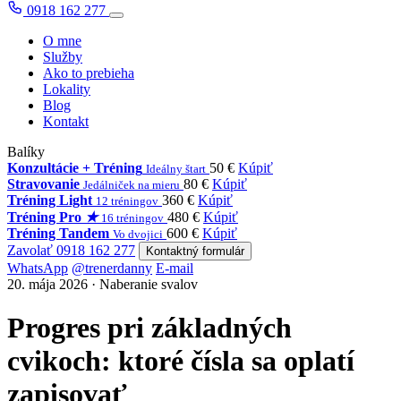
0918 162 277
O mne
Služby
Ako to prebieha
Lokality
Blog
Kontakt
Balíky
Konzultácie + Tréning
50 €
Kúpiť
Ideálny štart
Stravovanie
80 €
Kúpiť
Jedálniček na mieru
Tréning Light
360 €
Kúpiť
12 tréningov
Tréning Pro
★
480 €
Kúpiť
16 tréningov
Tréning Tandem
600 €
Kúpiť
Vo dvojici
Zavolať 0918 162 277
Kontaktný formulár
WhatsApp
@trenerdanny
E-mail
20. mája 2026 · Naberanie svalov
Progres pri základných
cvikoch: ktoré čísla sa oplatí
zapisovať