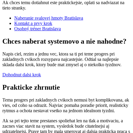
Ak chces temu dotiahnut este praktickejsie, oplati sa nadviazat na
tieto stranky.
Naberanie svalovej hmoty Bratislava
Kontakt a prvy krok
Osobný tréner Bratislava
Chces naberat systemovo a nie nahodne?
Napis ciel, rezim a jednu vec, ktora sa ti pri teme progres pri
zakladnych cvikoch rozsypava najcastejsie. Odtial sa najlepsie
sklada dalsi krok, ktory bude mat zmysel aj o niekolko tyzdnov.
Dohodnut dalsi krok
Prakticke zhrnutie
Tema progres pri zakladnych cvikoch nemusi byt komplikovana, ak
vies, od coho sa odrazit. Najviac pomaha poradie priorit, realisticky
rytmus a ochota nestavat vsetko na jednom idealnom tyzdni.
Ak sa pri tejto teme prestanes spoliehat len na tlak a motivaciu, a
zacnes viac stavit na system, vysledok bude citatelnejsi aj
udrzatelnejsi. Prave tam by mala smerovat aj dalsia prakticka praca s