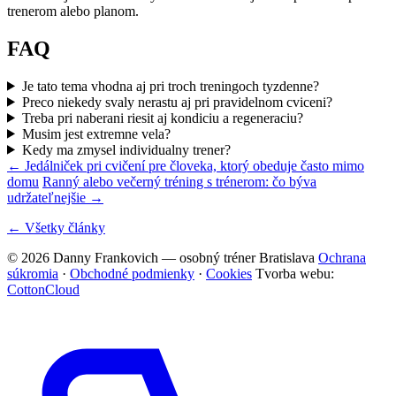
trenerom alebo planom.
FAQ
Je tato tema vhodna aj pri troch treningoch tyzdenne?
Preco niekedy svaly nerastu aj pri pravidelnom cviceni?
Treba pri naberani riesit aj kondiciu a regeneraciu?
Musim jest extremne vela?
Kedy ma zmysel individualny trener?
← Jedálniček pri cvičení pre človeka, ktorý obeduje často mimo
domu
Ranný alebo večerný tréning s trénerom: čo býva
udržateľnejšie →
← Všetky články
© 2026 Danny Frankovich — osobný tréner Bratislava
Ochrana
súkromia
·
Obchodné podmienky
·
Cookies
Tvorba webu:
CottonCloud