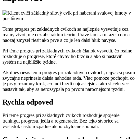
Tema progres pri zakladnych cvikoch sa najlepsie vysvetluje cez
realny zivot, nie cez abstraktnu teoriu. Prave tam sa ukaze, co ma
naozaj zmysel riesit ako prve a co je len dalsi hluk navyse.
Pri téme progres pri zakladnych cvikoch článok vysvetlí, čo reálne
rozhoduje o progrese, ktoré chyby ho brzdia a ako si nastaviť
systém na najbližšie týždne.
Ak dnes riesis temu progres pri zakladnych cvikoch, najvacsi posun
zvycajne neprinesie dalsia nahodna rada. Viac pomoze pochopit, co
je prvy rozumny krok, co ludi brzdi najcastejsie a ako si celu vec
nastavit tak, aby sa nerozsypala po prvom narocnejsom tyzdni.
Rychla odpoved
Pri teme progres pri zakladnych cvikoch rozhoduje spojenie
treningu, progresu, jedla a regeneracie. Bez tejto stvorice sa
vysledok casto rozpadne alebo zbytocne spomali.