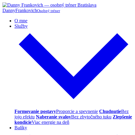
Danny
Frankovich
Osobný tréner
O mne
Služby
Formovanie postavy
Proporcie a spevnenie
Chudnutie
Bez
jojo efektu
Naberanie svalov
Bez zbytočného tuku
Zlepšenie
kondície
Viac energie na deň
Balíky