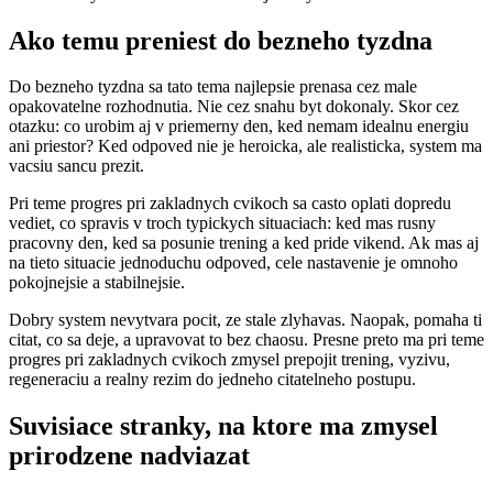
Ako temu preniest do bezneho tyzdna
Do bezneho tyzdna sa tato tema najlepsie prenasa cez male
opakovatelne rozhodnutia. Nie cez snahu byt dokonaly. Skor cez
otazku: co urobim aj v priemerny den, ked nemam idealnu energiu
ani priestor? Ked odpoved nie je heroicka, ale realisticka, system ma
vacsiu sancu prezit.
Pri teme progres pri zakladnych cvikoch sa casto oplati dopredu
vediet, co spravis v troch typickych situaciach: ked mas rusny
pracovny den, ked sa posunie trening a ked pride vikend. Ak mas aj
na tieto situacie jednoduchu odpoved, cele nastavenie je omnoho
pokojnejsie a stabilnejsie.
Dobry system nevytvara pocit, ze stale zlyhavas. Naopak, pomaha ti
citat, co sa deje, a upravovat to bez chaosu. Presne preto ma pri teme
progres pri zakladnych cvikoch zmysel prepojit trening, vyzivu,
regeneraciu a realny rezim do jedneho citatelneho postupu.
Suvisiace stranky, na ktore ma zmysel
prirodzene nadviazat