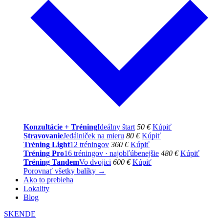
Konzultácie + Tréning
Ideálny štart
50 €
Kúpiť
Stravovanie
Jedálniček na mieru
80 €
Kúpiť
Tréning Light
12 tréningov
360 €
Kúpiť
Tréning Pro
16 tréningov · najobľúbenejšie
480 €
Kúpiť
Tréning Tandem
Vo dvojici
600 €
Kúpiť
Porovnať všetky balíky →
Ako to prebieha
Lokality
Blog
SK
EN
DE