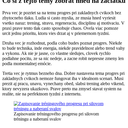
Co si z tejto temy zobrat hned na zaciatku
Prva vec je pozriet sa na temu progres pri zakladnych cvikoch bez
zbytocneho tlaku. Ludia si casto myslia, ze musia hned vyriesit
vsetko naraz: trening, stravu, regeneraciu, disciplinu aj motivaciu. V
praxi prave tento tlak casto sposobuje chaos. Ovela viac pomoze
urcit jednu prioritu, ktoru vies drzat aj v priemernom tyzdni.
Druha vec je rozhodnut, podla coho budes poznat progres. Niekde
to bude technika, inde energia, niekde pravidelnost alebo trend vahy
a vykonu. Ak nie je jasne, co vlastne sledujes, clovek rychlo
podlahne pocitu, ze sa nic nedeje, a zacne robit nepresne zmeny len
podla momentalnej emócie.
Tretia vec je rytmus bezneho dna. Dobre nastavena tema progres pri
zakladnych cvikoch nemoze fungovat iba v idealnom scenari. Musi
prezit aj pracu, unavu, vynechany obed, slabsi trening alebo vikend,
ktory nevyzera ukazkovo. Prave preto ma zmysel stavat system na
realite, nie na perfektnom tyzdni z internetu.
Zapisovanie tréningového progresu pri silovom
tréningu a naberaní svalov