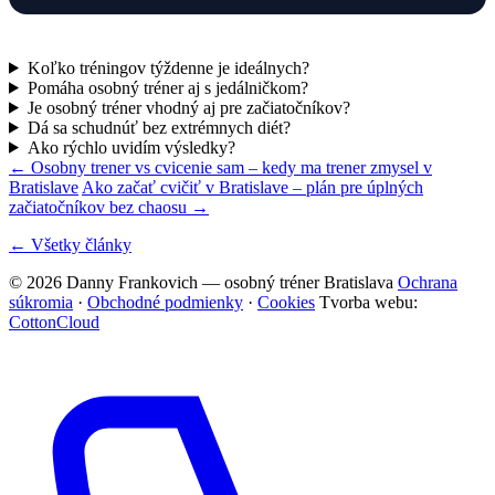
Koľko tréningov týždenne je ideálnych?
Pomáha osobný tréner aj s jedálničkom?
Je osobný tréner vhodný aj pre začiatočníkov?
Dá sa schudnúť bez extrémnych diét?
Ako rýchlo uvidím výsledky?
← Osobny trener vs cvicenie sam – kedy ma trener zmysel v
Bratislave
Ako začať cvičiť v Bratislave – plán pre úplných
začiatočníkov bez chaosu →
← Všetky články
© 2026 Danny Frankovich — osobný tréner Bratislava
Ochrana
súkromia
·
Obchodné podmienky
·
Cookies
Tvorba webu:
CottonCloud