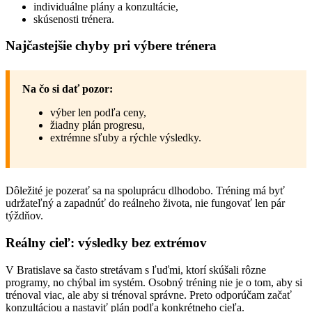
individuálne plány a konzultácie,
skúsenosti trénera.
Najčastejšie chyby pri výbere trénera
Na čo si dať pozor:
výber len podľa ceny,
žiadny plán progresu,
extrémne sľuby a rýchle výsledky.
Dôležité je pozerať sa na spoluprácu dlhodobo. Tréning má byť
udržateľný a zapadnúť do reálneho života, nie fungovať len pár
týždňov.
Reálny cieľ: výsledky bez extrémov
V Bratislave sa často stretávam s ľuďmi, ktorí skúšali rôzne
programy, no chýbal im systém. Osobný tréning nie je o tom, aby si
trénoval viac, ale aby si trénoval správne. Preto odporúčam začať
konzultáciou a nastaviť plán podľa konkrétneho cieľa.