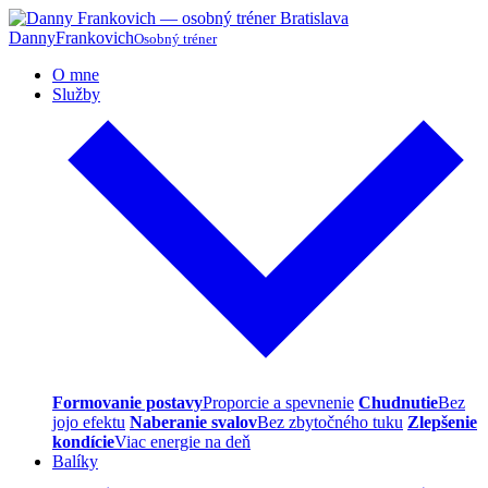
Danny
Frankovich
Osobný tréner
O mne
Služby
Formovanie postavy
Proporcie a spevnenie
Chudnutie
Bez
jojo efektu
Naberanie svalov
Bez zbytočného tuku
Zlepšenie
kondície
Viac energie na deň
Balíky