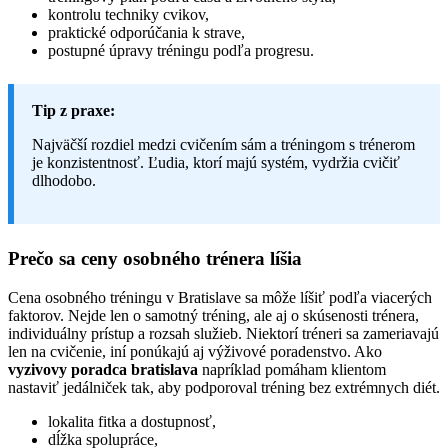
kontrolu techniky cvikov,
praktické odporúčania k strave,
postupné úpravy tréningu podľa progresu.
Tip z praxe:
Najväčší rozdiel medzi cvičením sám a tréningom s trénerom
je konzistentnosť. Ľudia, ktorí majú systém, vydržia cvičiť
dlhodobo.
Prečo sa ceny osobného trénera líšia
Cena osobného tréningu v Bratislave sa môže líšiť podľa viacerých
faktorov. Nejde len o samotný tréning, ale aj o skúsenosti trénera,
individuálny prístup a rozsah služieb. Niektorí tréneri sa zameriavajú
len na cvičenie, iní ponúkajú aj výživové poradenstvo. Ako
vyzivovy poradca bratislava
napríklad pomáham klientom
nastaviť jedálniček tak, aby podporoval tréning bez extrémnych diét.
lokalita fitka a dostupnosť,
dĺžka spolupráce,