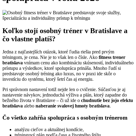
Koľko stojí osobný tréner v Bratislave a
čo vlastne platíš?
Jedna z najčastejších otázok, ktoré ľudia riešia pred prvým
tréningom, je cena. Nie je to však len o čísle. Ako
fitness trener
bratislava
vnímam cenu ako kombináciu skúseností, individuálneho
prístupu a výsledkov, ktoré spolupráca prináša. Mnoho ľudí si
predstavuje osobný tréning ako luxus, no v praxi ide skôr o
investíciu do systému, ktorý šetrí čas aj energiu.
Pri správnom nastavení totiž nejde len o cvičenie. Súčasťou je aj
nastavenie návykov, jednoduchá výživa a plán, ktorý zapadne do
bežného života v Bratislave – či už ide o
chudnutie bez jojo efektu
bratislava
alebo
naberanie svalovej hmoty bratislava
.
Čo všetko zahŕňa spolupráca s osobným trénerom
analýzu cieľov a aktuálnej kondície,
tréningový plán podľa času a životného štýlu,