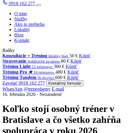
0918 162 277
O mne
Služby
Ako to prebieha
Lokality
Blog
Kontakt
Balíky
Konzultácie + Tréning
50 €
Kúpiť
Ideálny štart
Stravovanie
80 €
Kúpiť
Jedálniček na mieru
Tréning Light
360 €
Kúpiť
12 tréningov
Tréning Pro
★
480 €
Kúpiť
16 tréningov
Tréning Tandem
600 €
Kúpiť
Vo dvojici
Zavolať 0918 162 277
Kontaktný formulár
WhatsApp
@trenerdanny
E-mail
16. februára 2026 · Nezaradené
Koľko stojí osobný tréner v
Bratislave a čo všetko zahŕňa
spolupráca v roku 2026