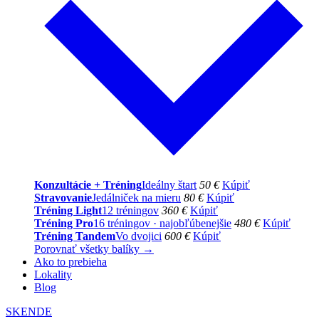
Konzultácie + Tréning
Ideálny štart
50 €
Kúpiť
Stravovanie
Jedálniček na mieru
80 €
Kúpiť
Tréning Light
12 tréningov
360 €
Kúpiť
Tréning Pro
16 tréningov · najobľúbenejšie
480 €
Kúpiť
Tréning Tandem
Vo dvojici
600 €
Kúpiť
Porovnať všetky balíky →
Ako to prebieha
Lokality
Blog
SK
EN
DE