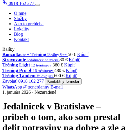
0918 162 277
O mne
Služby
Ako to prebieha
Lokality
Blog
Kontakt
Balíky
Konzultácie + Tréning
50 €
Kúpiť
Ideálny štart
Stravovanie
80 €
Kúpiť
Jedálniček na mieru
Tréning Light
360 €
Kúpiť
12 tréningov
Tréning Pro
★
480 €
Kúpiť
16 tréningov
Tréning Tandem
600 €
Kúpiť
Vo dvojici
Zavolať 0918 162 277
Kontaktný formulár
WhatsApp
@trenerdanny
E-mail
1. januára 2026 · Nezaradené
Jedalnicek v Bratislave –
pribeh o tom, ako som prestal
delit potraviny na dobre a zle a