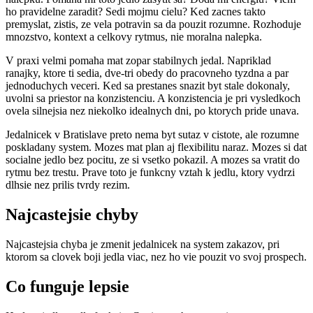
ho pravidelne zaradit? Sedi mojmu cielu? Ked zacnes takto
premyslat, zistis, ze vela potravin sa da pouzit rozumne. Rozhoduje
mnozstvo, kontext a celkovy rytmus, nie moralna nalepka.
V praxi velmi pomaha mat zopar stabilnych jedal. Napriklad
ranajky, ktore ti sedia, dve-tri obedy do pracovneho tyzdna a par
jednoduchych veceri. Ked sa prestanes snazit byt stale dokonaly,
uvolni sa priestor na konzistenciu. A konzistencia je pri vysledkoch
ovela silnejsia nez niekolko idealnych dni, po ktorych pride unava.
Jedalnicek v Bratislave preto nema byt sutaz v cistote, ale rozumne
poskladany system. Mozes mat plan aj flexibilitu naraz. Mozes si dat
socialne jedlo bez pocitu, ze si vsetko pokazil. A mozes sa vratit do
rytmu bez trestu. Prave toto je funkcny vztah k jedlu, ktory vydrzi
dlhsie nez prilis tvrdy rezim.
Najcastejsie chyby
Najcastejsia chyba je zmenit jedalnicek na system zakazov, pri
ktorom sa clovek boji jedla viac, nez ho vie pouzit vo svoj prospech.
Co funguje lepsie