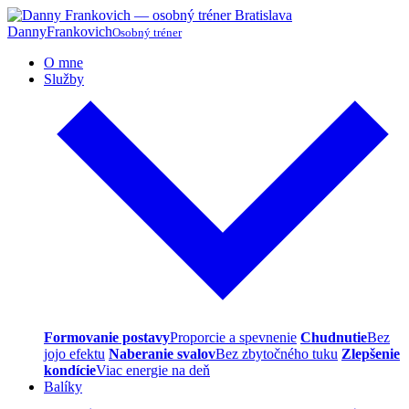
Danny
Frankovich
Osobný tréner
O mne
Služby
Formovanie postavy
Proporcie a spevnenie
Chudnutie
Bez
jojo efektu
Naberanie svalov
Bez zbytočného tuku
Zlepšenie
kondície
Viac energie na deň
Balíky