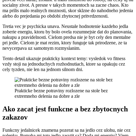
socialny zivot. A presne v takych momentoch sa zacne chaos. Kto
ma prilis malo realnych moznosti, skor sklzne do nahodneho jedenia
alebo do prejedania po obdobi zbytocnej pritvrdzenosti.
Tretia vec je psychicka unava. Neustale hodnotenie kazdeho jedla
zoberie energiu, ktoru by bolo ovela rozumnejsie dat do planovania,
nakupu a pravidelnosti. Cielom predsa nie je byt cely den mentalne
pri jedle. Cielom je mat rezim, ktory funguje tak prirodzene, ze ta
nevycerpava uz samotnym rozmyslanim.
Tento detail ukazuje prakticky kontext temy: vysledok vo fitness
vzdy stoji na jednoduchych rozhodnutiach, ktore sa opakuju cez
cely tyzden, nie len na jednom silnom dni.
Prakticke bezne potraviny rozlozene na stole bez
extremneho delenia na dobre a zle
Ako zacat jest funkcne a bez zbytocnych
zakazov
Funkcny jedalnicek znamena pozerat sa na jedlo cez ulohu, nie cez
nalepku. Pomaha mi toto jedlo zasytit sa? Doda mi energiu? Viem