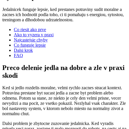
Jedalnicek funguje lepsie, ked prestanes potraviny sudit moralne a
zacnes ich hodnotit podla toho, ci ti pomahaju s energiou, sytostou,
treningom a dlhodobou udrzatelnostou.
Co riesit ako prve
Ako to vyzera v praxi
Najcastejsie chyby
Co funguje lepsie
Dalsi krok
FAQ
Preco delenie jedla na dobre a zle v praxi
skodi
Ked si jedlo rozdelis moralne, velmi rychlo zacnes stracat kontext.
Potravina prestane byt sucast jedla a zacne byt problem alebo
odmena. Potom sa stane, ze niekto je cely den velmi prisne, vecer
nevydrzi a ma pocit, ze vsetko pokazil. Nezlyhal vsak charakter. Zle
bol nastaveny system, v ktorom nebolo miesto na normalny zivot a
normalnu chut.
Dalsi problem je zbytocne zuzovanie jedalnicka. Ked vyradis
privela veci naraz, zostane ti malo moznosti do roboty, na cesty aj na