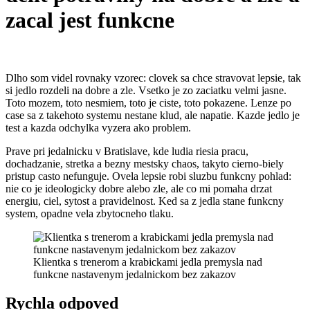
zacal jest funkcne
Dlho som videl rovnaky vzorec: clovek sa chce stravovat lepsie, tak
si jedlo rozdeli na dobre a zle. Vsetko je zo zaciatku velmi jasne.
Toto mozem, toto nesmiem, toto je ciste, toto pokazene. Lenze po
case sa z takehoto systemu nestane klud, ale napatie. Kazde jedlo je
test a kazda odchylka vyzera ako problem.
Prave pri jedalnicku v Bratislave, kde ludia riesia pracu,
dochadzanie, stretka a bezny mestsky chaos, takyto cierno-biely
pristup casto nefunguje. Ovela lepsie robi sluzbu funkcny pohlad:
nie co je ideologicky dobre alebo zle, ale co mi pomaha drzat
energiu, ciel, sytost a pravidelnost. Ked sa z jedla stane funkcny
system, opadne vela zbytocneho tlaku.
Klientka s trenerom a krabickami jedla premysla nad
funkcne nastavenym jedalnickom bez zakazov
Rychla odpoved