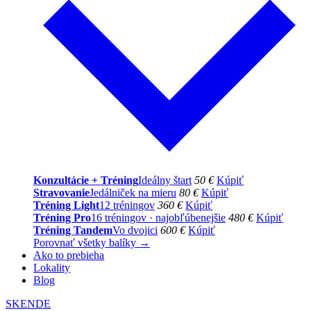
Konzultácie + Tréning
Ideálny štart
50 €
Kúpiť
Stravovanie
Jedálniček na mieru
80 €
Kúpiť
Tréning Light
12 tréningov
360 €
Kúpiť
Tréning Pro
16 tréningov · najobľúbenejšie
480 €
Kúpiť
Tréning Tandem
Vo dvojici
600 €
Kúpiť
Porovnať všetky balíky →
Ako to prebieha
Lokality
Blog
SK
EN
DE