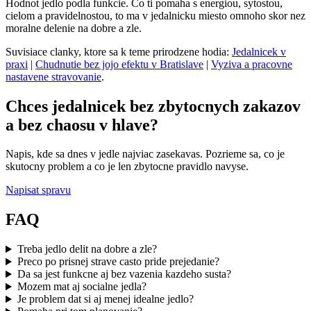
Hodnot jedlo podla funkcie. Co ti pomaha s energiou, sytostou,
cielom a pravidelnostou, to ma v jedalnicku miesto omnoho skor nez
moralne delenie na dobre a zle.
Suvisiace clanky, ktore sa k teme prirodzene hodia:
Jedalnicek v
praxi
|
Chudnutie bez jojo efektu v Bratislave
|
Vyziva a pracovne
nastavene stravovanie
.
Chces jedalnicek bez zbytocnych zakazov
a bez chaosu v hlave?
Napis, kde sa dnes v jedle najviac zasekavas. Pozrieme sa, co je
skutocny problem a co je len zbytocne pravidlo navyse.
Napisat spravu
FAQ
Treba jedlo delit na dobre a zle?
Preco po prisnej strave casto pride prejedanie?
Da sa jest funkcne aj bez vazenia kazdeho susta?
Mozem mat aj socialne jedla?
Je problem dat si aj menej idealne jedlo?